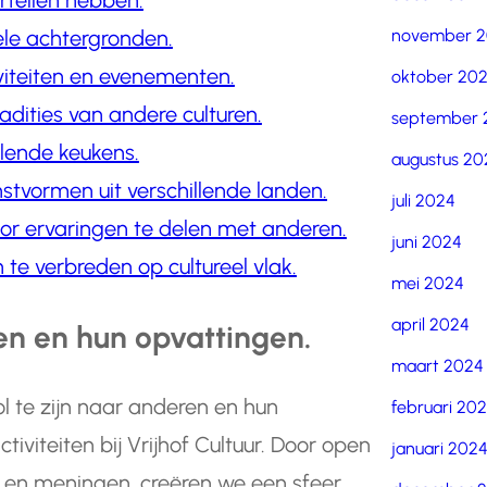
rtellen hebben.
november 
rele achtergronden.
viteiten en evenementen.
oktober 20
adities van andere culturen.
september 
llende keukens.
augustus 20
stvormen uit verschillende landen.
juli 2024
door ervaringen te delen met anderen.
juni 2024
 te verbreden op cultureel vlak.
mei 2024
april 2024
en en hun opvattingen.
maart 2024
l te zijn naar anderen en hun
februari 20
viteiten bij Vrijhof Cultuur. Door open
januari 202
n en meningen, creëren we een sfeer