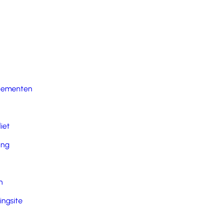
nementen
iet
ing
n
ingsite