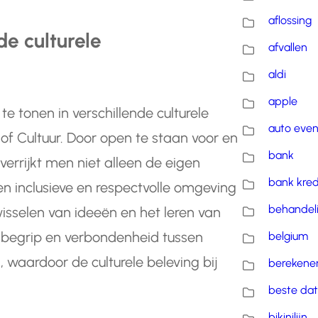
aflossing
de culturele
afvallen
aldi
apple
te tonen in verschillende culturele
auto eve
of Cultuur. Door open te staan voor en
bank
 verrijkt men niet alleen de eigen
bank kred
n inclusieve en respectvolle omgeving
behandel
isselen van ideeën en het leren van
t begrip en verbondenheid tussen
belgium
waardoor de culturele beleving bij
berekene
beste dat
bikinilijn