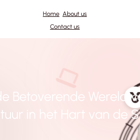
Home
About us
Contact us
e Betoverende Wereld va
tuur in het Hart van de 