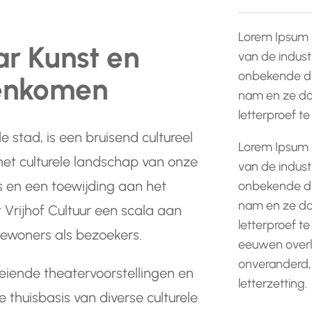
Lorem Ipsum 
ar Kunst en
van de indust
onbekende dr
enkomen
nam en ze do
letterproef t
de stad, is een bruisend cultureel
Lorem Ipsum 
 het culturele landschap van onze
van de indust
 en een toewijding aan het
onbekende dr
nam en ze do
t Vrijhof Cultuur een scala aan
letterproef te
bewoners als bezoekers.
eeuwen overle
onveranderd,
oeiende theatervoorstellingen en
letterzetting.
e thuisbasis van diverse culturele