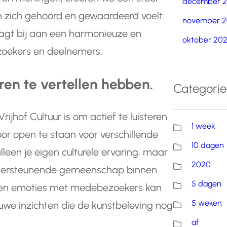
december 
en zich gehoord en gewaardeerd voelt.
november 2
raagt bij aan een harmonieuze en
oktober 20
bezoekers en deelnemers.
ren te vertellen hebben.
Categori
ijhof Cultuur is om actief te luisteren
1 week
or open te staan voor verschillende
10 dagen
alleen je eigen culturele ervaring, maar
2020
 ondersteunende gemeenschap binnen
5 dagen
n en emoties met medebezoekers kan
5 weken
uwe inzichten die de kunstbeleving nog
af