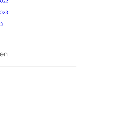
2023
023
23
eën