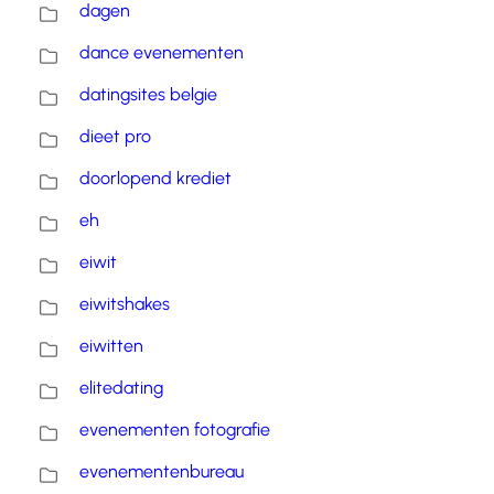
dagen
dance evenementen
datingsites belgie
dieet pro
doorlopend krediet
eh
eiwit
eiwitshakes
eiwitten
elitedating
evenementen fotografie
evenementenbureau