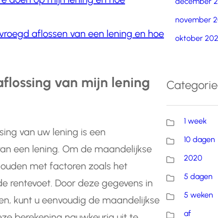
december 
november 2
rvroegd aflossen van een lening en hoe
oktober 20
flossing van mijn lening
Categori
1 week
ing van uw lening is een
10 dagen
 van een lening. Om de maandelijkse
2020
houden met factoren zoals het
5 dagen
 de rentevoet. Door deze gegevens in
5 weken
eren, kunt u eenvoudig de maandelijkse
af
eze berekening nauwkeurig uit te