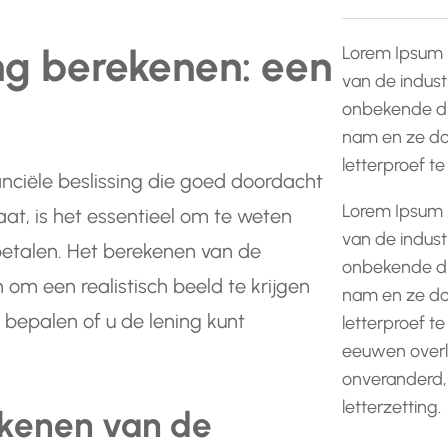
ng berekenen: een
Lorem Ipsum 
van de indust
onbekende dr
nam en ze do
letterproef t
nanciële beslissing die goed doordacht
Lorem Ipsum 
t, is het essentieel om te weten
van de indust
betalen. Het berekenen van de
onbekende dr
 om een realistisch beeld te krijgen
nam en ze do
 bepalen of u de lening kunt
letterproef te
eeuwen overle
onveranderd,
letterzetting.
ekenen van de