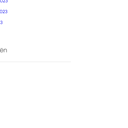
2023
023
23
eën