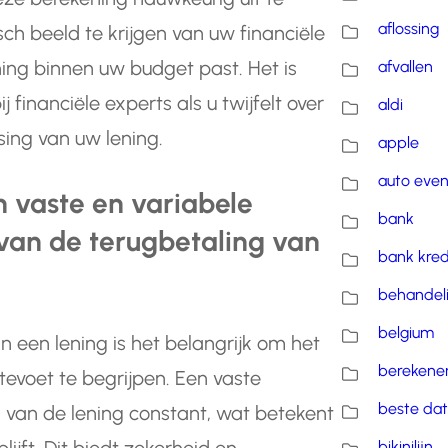
aflossing
sch beeld te krijgen van uw financiële
ning binnen uw budget past. Het is
afvallen
 financiële experts als u twijfelt over
aldi
ing van uw lening.
apple
auto eve
en vaste en variabele
bank
 van de terugbetaling van
bank kred
behandel
belgium
n een lening is het belangrijk om het
berekene
tevoet te begrijpen. Een vaste
beste dat
jd van de lening constant, wat betekent
bikinilijn