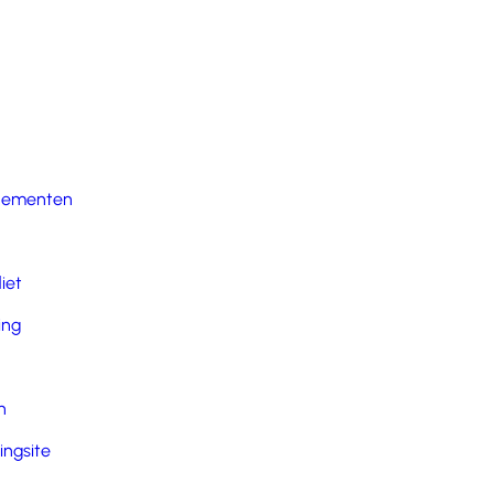
nementen
iet
ing
n
ingsite