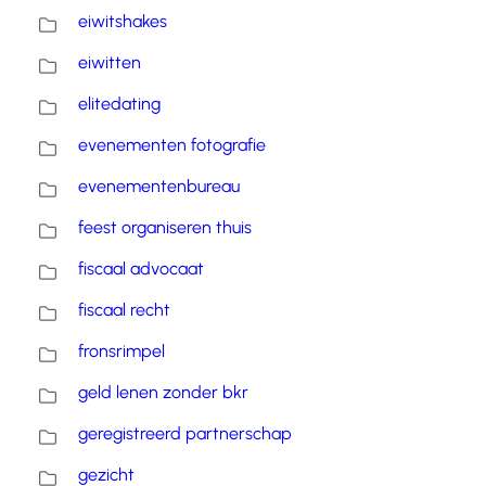
eiwitshakes
eiwitten
elitedating
evenementen fotografie
evenementenbureau
feest organiseren thuis
fiscaal advocaat
fiscaal recht
fronsrimpel
geld lenen zonder bkr
geregistreerd partnerschap
gezicht