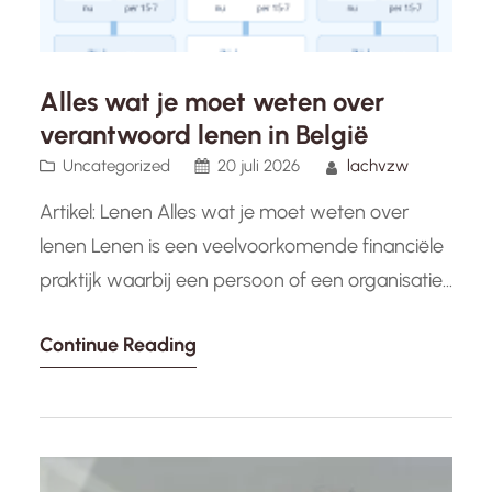
Alles wat je moet weten over
verantwoord lenen in België
Uncategorized
20 juli 2026
lachvzw
Artikel: Lenen Alles wat je moet weten over
lenen Lenen is een veelvoorkomende financiële
praktijk waarbij een persoon of een organisatie
geld leent van een andere partij, meestal een
Continue Reading
financiële instelling, met de belofte om het
geleende bedrag terug te betalen volgens
afgesproken voorwaarden. Er zijn verschillende
redenen waarom mensen ervoor kiezen om
geld te…