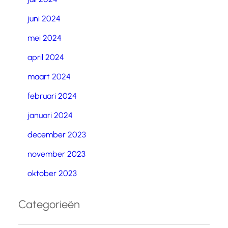
juni 2024
mei 2024
april 2024
maart 2024
februari 2024
januari 2024
december 2023
november 2023
oktober 2023
Categorieën