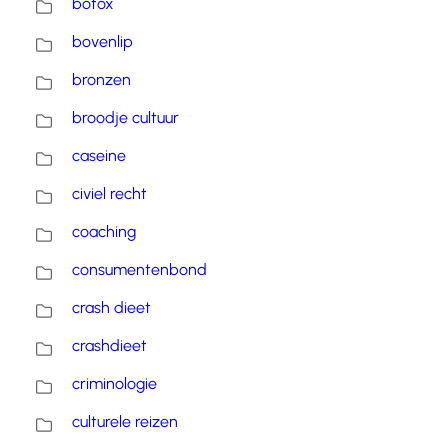
botox
bovenlip
bronzen
broodje cultuur
caseine
civiel recht
coaching
consumentenbond
crash dieet
crashdieet
criminologie
culturele reizen