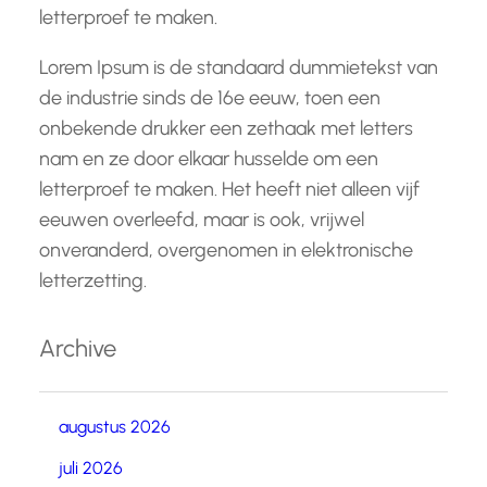
letterproef te maken.
Lorem Ipsum is de standaard dummietekst van
de industrie sinds de 16e eeuw, toen een
onbekende drukker een zethaak met letters
nam en ze door elkaar husselde om een
letterproef te maken. Het heeft niet alleen vijf
eeuwen overleefd, maar is ook, vrijwel
onveranderd, overgenomen in elektronische
letterzetting.
Archive
augustus 2026
juli 2026