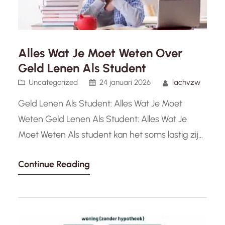
Alles Wat Je Moet Weten Over
Geld Lenen Als Student
Uncategorized
24 januari 2026
lachvzw
Geld Lenen Als Student: Alles Wat Je Moet
Weten Geld Lenen Als Student: Alles Wat Je
Moet Weten Als student kan het soms lastig zijn
om de eindjes aan elkaar te knopen.
Continue Reading
Collegegeld, studieboeken, huur en andere
kosten kunnen zich opstapelen, waardoor je
misschien overweegt om geld te lenen. Maar
voordat je deze stap zet,…