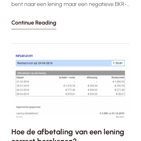
bent naar een lening maar een negatieve BKR-
registratie heeft, kan het moeilijk zijn om
Continue Reading
financiering te vinden. Een BKR-registratie kan
ontstaan wanneer u bijvoorbeeld achterstallige
betalingen heeft of een lening niet op tijd heeft
terugbetaald. Gelukkig zijn…
Hoe de afbetaling van een lening