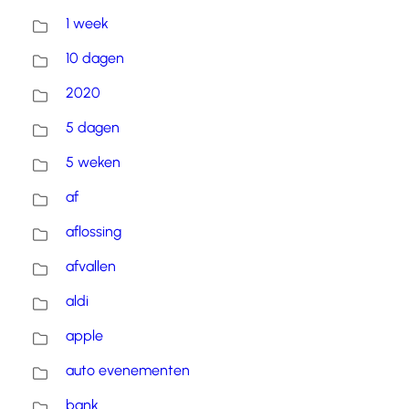
1 week
10 dagen
2020
5 dagen
5 weken
af
aflossing
afvallen
aldi
apple
auto evenementen
bank