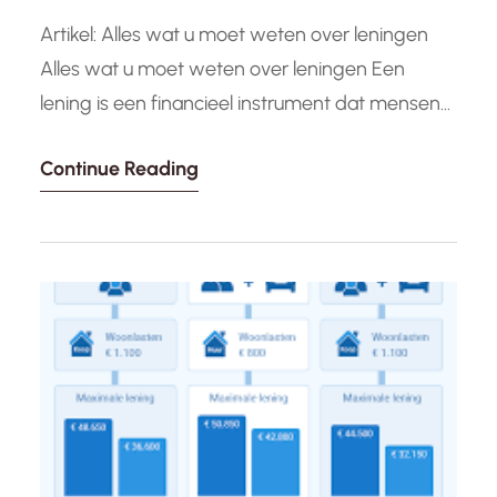
Artikel: Alles wat u moet weten over leningen
Alles wat u moet weten over leningen Een
lening is een financieel instrument dat mensen
in staat stelt om geld te lenen voor verschillende
Continue Reading
doeleinden, zoals het kopen van een huis, een
auto of het financieren van een bedrijf. Het kan
een handige manier zijn om grote…