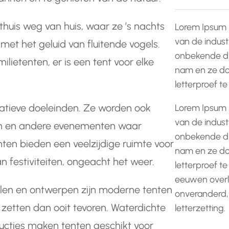
thuis weg van huis, waar ze ’s nachts
Lorem Ipsum 
van de indust
met het geluid van fluitende vogels.
onbekende dr
ietenten, er is een tent voor elke
nam en ze do
letterproef t
eatieve doeleinden. Ze worden ook
Lorem Ipsum 
van de indust
ften en andere evenementen waar
onbekende dr
enten bieden een veelzijdige ruimte voor
nam en ze do
n festiviteiten, ongeacht het weer.
letterproef te
eeuwen overle
alen en ontwerpen zijn moderne tenten
onveranderd,
 zetten dan ooit tevoren. Waterdichte
letterzetting.
ructies maken tenten geschikt voor