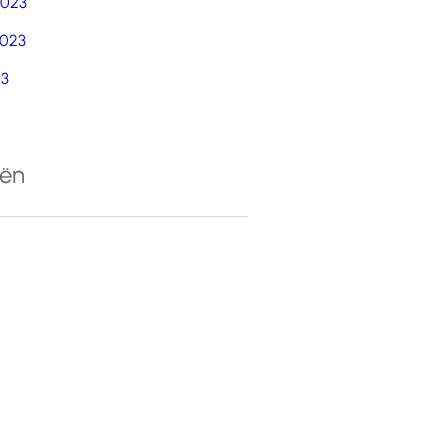
2023
023
23
eën