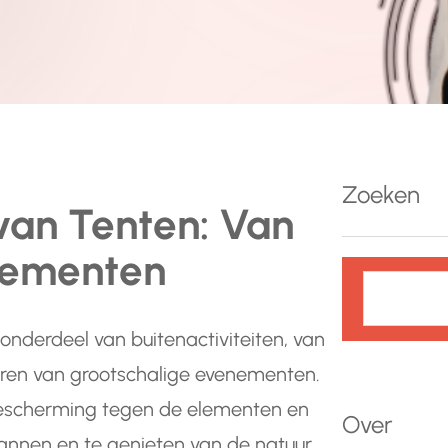
Zoeken
van Tenten: Van
nementen
Z
o
e
onderdeel van buitenactiviteiten, van
k
eren van grootschalige evenementen.
e
bescherming tegen de elementen en
n
Over
annen en te genieten van de natuur.