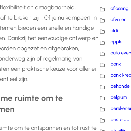
flexibiliteit en draagbaarheid,
aflossing
f te breken zijn. Of je nu kampeert in
afvallen
 tenten bieden een snelle en handige
aldi
ten. Dankzij het eenvoudige ontwerp en
apple
 worden opgezet en afgebroken,
auto eve
onderweg zijn of regelmatig van
bank
en een praktische keuze voor allerlei
bank kred
entieel zijn.
behandel
ieme ruimte om te
belgium
omen
berekene
beste dat
uimte om te ontspannen en tot rust te
bikinilijn