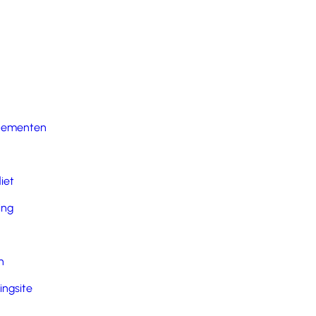
nementen
iet
ing
n
ingsite