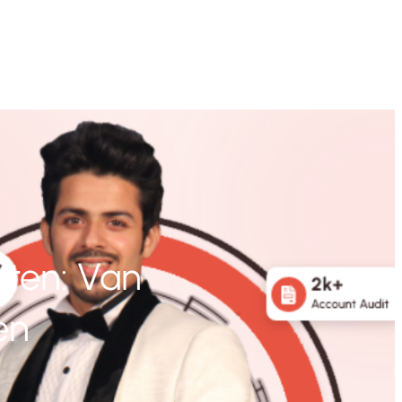
nten: Van
en