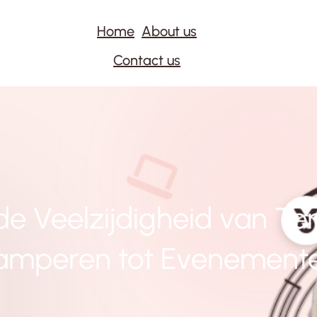
Home
About us
Contact us
e Veelzijdigheid van Te
amperen tot Evenement