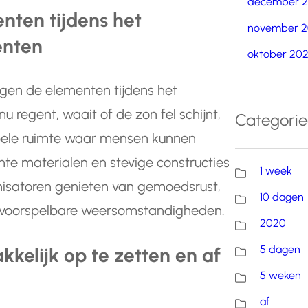
december 
nten tijdens het
november 2
enten
oktober 20
gen de elementen tijdens het
regent, waait of de zon fel schijnt,
Categori
abele ruimte waar mensen kunnen
hte materialen en stevige constructies
1 week
satoren genieten van gemoedsrust,
10 dagen
nvoorspelbare weersomstandigheden.
2020
5 dagen
kelijk op te zetten en af
5 weken
af