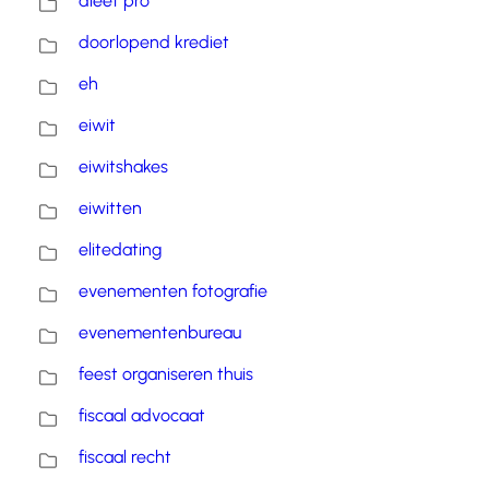
dieet pro
doorlopend krediet
eh
eiwit
eiwitshakes
eiwitten
elitedating
evenementen fotografie
evenementenbureau
feest organiseren thuis
fiscaal advocaat
fiscaal recht