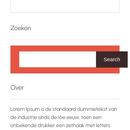
Zoeken
Z
o
Search
e
k
e
Over
n
Lorem Ipsum is de standaard dummietekst van
de industrie sinds de 16e eeuw, toen een
onbekende drukker een zethaak met letters