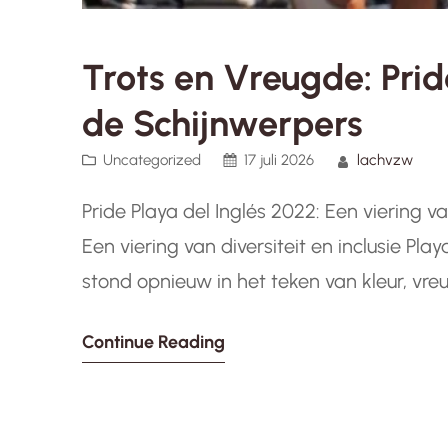
Trots en Vreugde: Prid
de Schijnwerpers
Uncategorized
17 juli 2026
lachvzw
Pride Playa del Inglés 2022: Een viering van
Een viering van diversiteit en inclusie Pla
stond opnieuw in het teken van kleur, vreug
evenement, dat LGBTQ+-trots viert, brac
Continue Reading