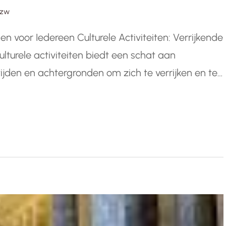
vzw
gen voor Iedereen Culturele Activiteiten: Verrijkende
lturele activiteiten biedt een schat aan
ijden en achtergronden om zich te verrijken en te
es. Of het nu gaat om een bezoek aan een
rstelling,…