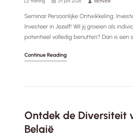
training
29 juni 2026
lachvzw
Seminar Persoonlijke Ontwikkeling: Investe
Investeer in Jezelf! Wil jij groeien als ind
potentieel volledig benutten? Dan is een 
je nodig hebt. Tijdens zo’n seminar krijg j
Continue Reading
inzichten op te doen…
Ontdek de Diversiteit v
België