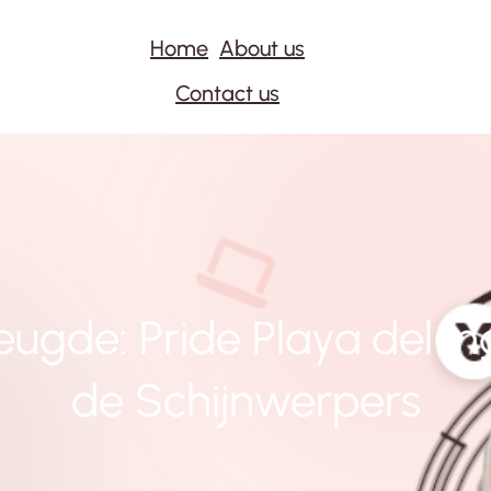
Home
About us
Contact us
eugde: Pride Playa del In
de Schijnwerpers