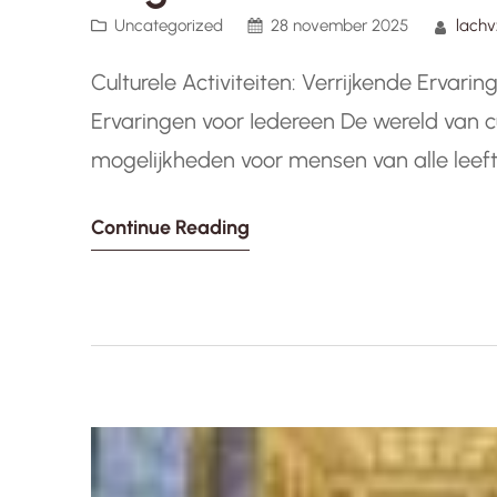
Uncategorized
28 november 2025
lach
Culturele Activiteiten: Verrijkende Ervarin
Ervaringen voor Iedereen De wereld van cu
mogelijkheden voor mensen van alle leeft
genieten van diverse artistieke expressi
Continue Reading
museum, het bijwonen van een theatervoo