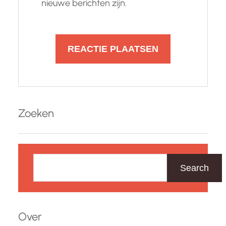
nieuwe berichten zijn.
Zoeken
Z
o
Search
e
k
e
Over
n