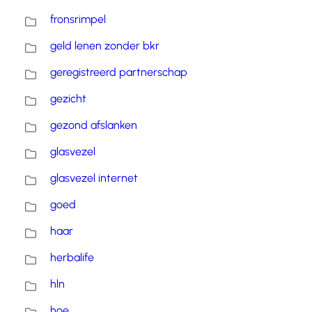
fronsrimpel
geld lenen zonder bkr
geregistreerd partnerschap
gezicht
gezond afslanken
glasvezel
glasvezel internet
goed
haar
herbalife
hln
hoe