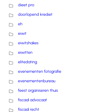
dieet pro
doorlopend krediet
eh
eiwit
eiwitshakes
eiwitten
elitedating
evenementen fotografie
evenementenbureau
feest organiseren thuis
fiscaal advocaat
fiscaal recht