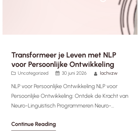
Transformeer je Leven met NLP
voor Persoonlijke Ontwikkeling
Uncategorized
30 juni 2026
lachvzw
NLP voor Persoonlijke Ontwikkeling NLP voor
Persoonlijke Ontwikkeling: Ontdek de Kracht van
Neuro-Linguïstisch Programmeren Neuro-
Linguïstisch Programmeren, beter bekend als
Continue Reading
NLP, is een krachtige benadering die steeds
populairder wordt in de wereld van persoonlijke