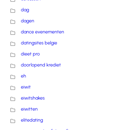
dag
dagen
dance evenementen
datingsites belgie
dieet pro
doorlopend krediet
eh
eiwit
eiwitshakes
eiwitten
elitedating