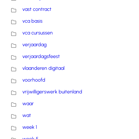
vast contract
vca basis
vca cursussen
verjaardag
verjaardagsfeest
vlaanderen digitaal
voorhoofd
vrijwilligerswerk buitenland
waar
wat
week 1
week 5