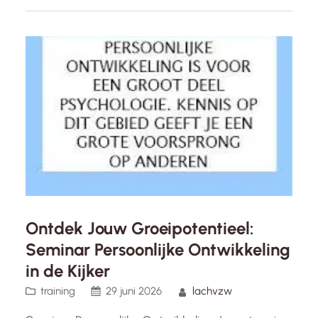
ontwikkeling. Met NLP kunnen individuen hun
gedachten, emoties en gedragingen begrijpen
en beïnvloeden om positieve veranderingen in
hun leven te bewerkstelligen. Een…
Ontdek Jouw Groeipotentieel:
Seminar Persoonlijke Ontwikkeling
in de Kijker
training
29 juni 2026
lachvzw