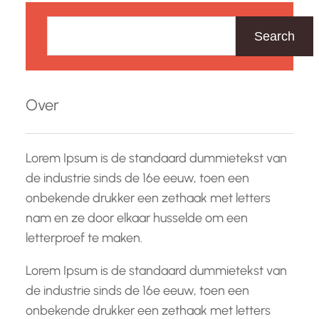
Z
vrijwilligersinitiatief is een project, organisatie of…
o
Search
e
k
e
Over
n
Lorem Ipsum is de standaard dummietekst van
de industrie sinds de 16e eeuw, toen een
onbekende drukker een zethaak met letters
nam en ze door elkaar husselde om een
letterproef te maken.
Lorem Ipsum is de standaard dummietekst van
de industrie sinds de 16e eeuw, toen een
onbekende drukker een zethaak met letters