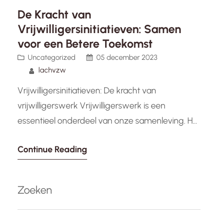
De Kracht van
Vrijwilligersinitiatieven: Samen
voor een Betere Toekomst
Uncategorized
05 december 2023
lachvzw
Vrijwilligersinitiatieven: De kracht van
vrijwilligerswerk Vrijwilligerswerk is een
essentieel onderdeel van onze samenleving. Het
zijn de vrijwilligers die zich belangeloos inzetten
Continue Reading
voor anderen en bijdragen aan positieve
veranderingen in onze gemeenschappen.
Vrijwilligersinitiatieven spelen een cruciale rol bij
Zoeken
het creëren van een betere wereld en het
bevorderen van solidariteit. Een