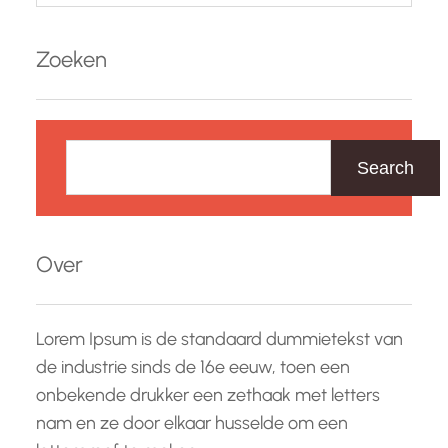
Zoeken
Z
o
Search
e
k
e
Over
n
Lorem Ipsum is de standaard dummietekst van
de industrie sinds de 16e eeuw, toen een
onbekende drukker een zethaak met letters
nam en ze door elkaar husselde om een