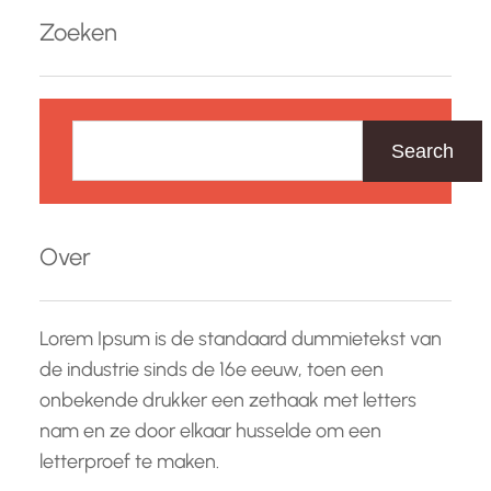
Zoeken
Z
o
Search
e
k
e
Over
n
Lorem Ipsum is de standaard dummietekst van
de industrie sinds de 16e eeuw, toen een
onbekende drukker een zethaak met letters
nam en ze door elkaar husselde om een
letterproef te maken.