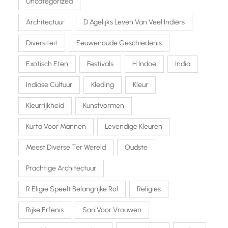
Uncategorized
Architectuur
D Agelijks Leven Van Veel Indiërs
Diversiteit
Eeuwenoude Geschiedenis
Exotisch Eten
Festivals
H Indoe
India
Indiase Cultuur
Kleding
Kleur
Kleurrijkheid
Kunstvormen
Kurta Voor Mannen
Levendige Kleuren
Meest Diverse Ter Wereld
Oudste
Prachtige Architectuur
R Eligie Speelt Belangrijke Rol
Religies
Rijke Erfenis
Sari Voor Vrouwen