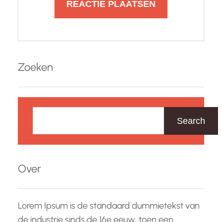
Zoeken
Z
o
Search
e
k
e
Over
n
Lorem Ipsum is de standaard dummietekst van
de industrie sinds de 16e eeuw, toen een