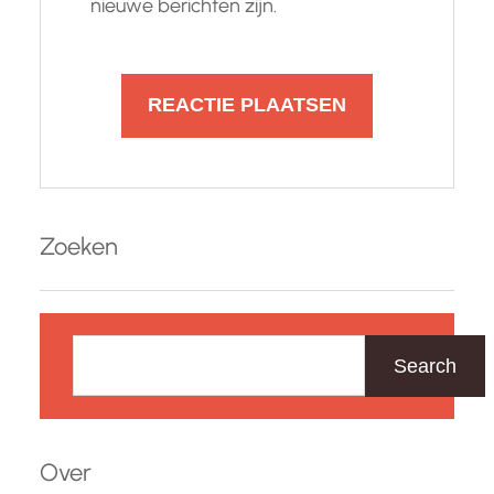
nieuwe berichten zijn.
Zoeken
Z
o
Search
e
k
e
Over
n