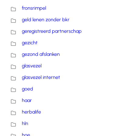
fronsrimpel
geld lenen zonder bkr
geregistreerd partnerschap
gezicht
gezond afslanken
glasvezel
glasvezel internet
goed
haar
herbalife
hln
hoe