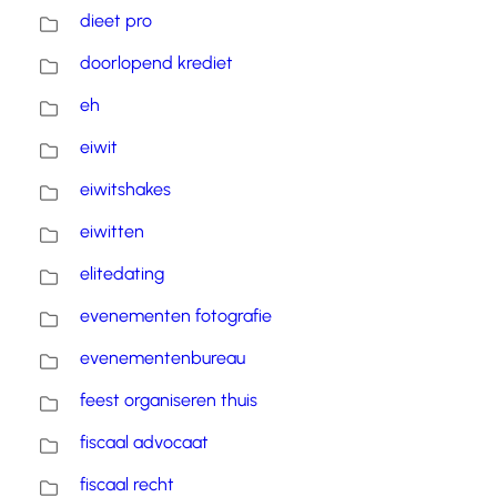
dieet pro
doorlopend krediet
eh
eiwit
eiwitshakes
eiwitten
elitedating
evenementen fotografie
evenementenbureau
feest organiseren thuis
fiscaal advocaat
fiscaal recht