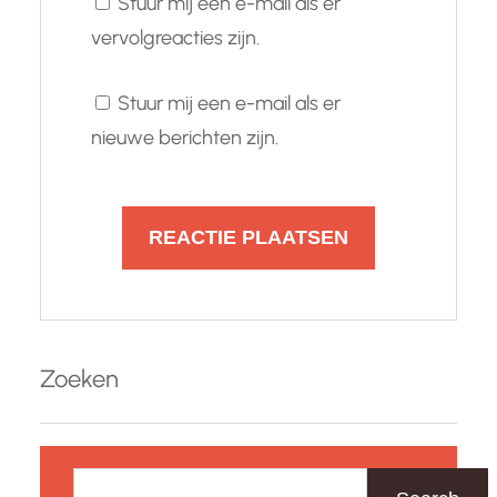
Stuur mij een e-mail als er
vervolgreacties zijn.
Stuur mij een e-mail als er
nieuwe berichten zijn.
Zoeken
Z
o