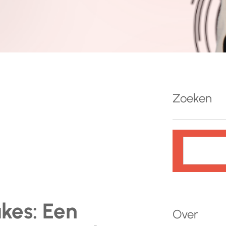
Zoeken
Z
o
e
k
e
kes: Een
n
Over