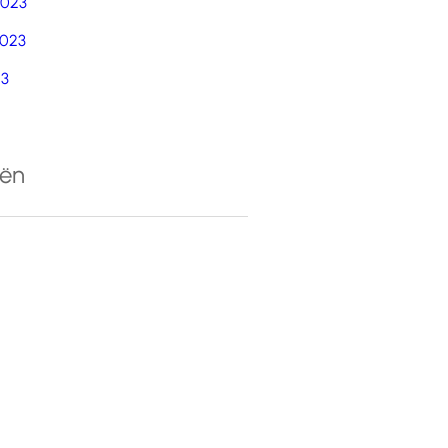
2023
023
23
eën