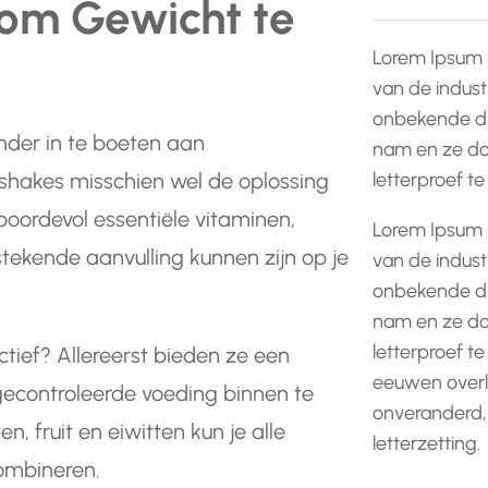
 om Gewicht te
Lorem Ipsum 
van de indust
onbekende dr
nder in te boeten aan
nam en ze do
letterproef t
shakes misschien wel de oplossing
boordevol essentiële vitaminen,
Lorem Ipsum 
tekende aanvulling kunnen zijn op je
van de indust
onbekende dr
nam en ze do
letterproef te
tief? Allereerst bieden ze een
eeuwen overle
gecontroleerde voeding binnen te
onveranderd,
n, fruit en eiwitten kun je alle
letterzetting.
combineren.