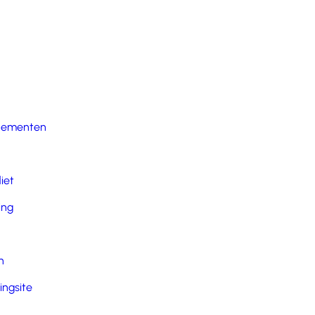
nementen
iet
ing
n
ingsite