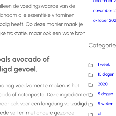
december 
 alleen de voedingswaarde van de
november 2
lichaam alle essentiële vitaminen,
oktober 20
 nodig heeft. Op deze manier maak je
ijke traktatie, maar ook een ware bron
Categori
oals avocado of
1 week
igd gevoel.
10 dagen
2020
ke nog voedzamer te maken, is het
5 dagen
cado of notenpasta. Deze ingrediënten
 maar ook voor een langdurig verzadigd
5 weken
oede vetten met andere gezonde
af