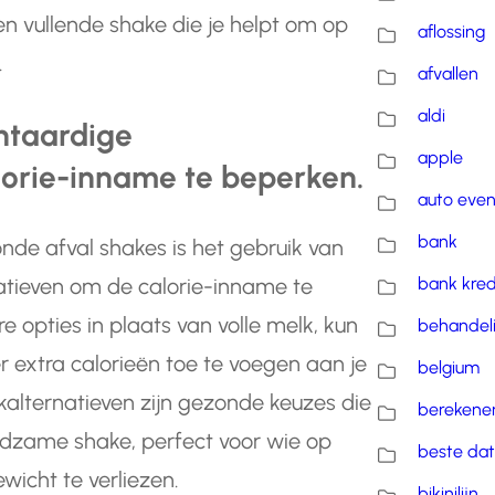
en vullende shake die je helpt om op
aflossing
.
afvallen
aldi
ntaardige
apple
lorie-inname te beperken.
auto eve
bank
de afval shakes is het gebruik van
bank kred
atieven om de calorie-inname te
e opties in plaats van volle melk, kun
behandel
r extra calorieën toe te voegen aan je
belgium
alternatieven zijn gezonde keuzes die
berekene
dzame shake, perfect voor wie op
beste dat
wicht te verliezen.
bikinilijn