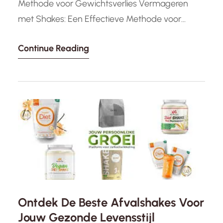
Methode voor Gewichtsverlies Vermageren
met Shakes: Een Effectieve Methode voor
Gewichtsverlies Het is een veelbesproken
Continue Reading
onderwerp in de wereld van diëten en
gewichtsverlies: vermageren met shakes. Veel
mensen kiezen ervoor om maaltijden te
vervangen door shakes als een manier om af te
vallen en hun streefgewicht te bereiken. Maar
hoe…
Ontdek De Beste Afvalshakes Voor
Jouw Gezonde Levensstijl