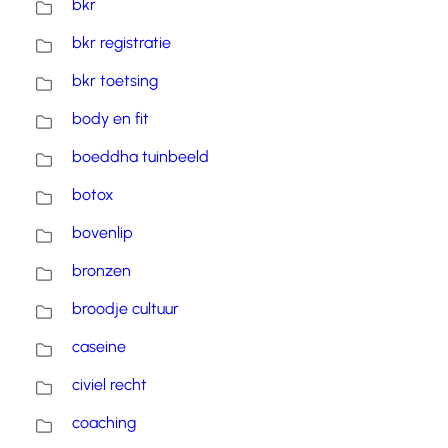
bkr
bkr registratie
bkr toetsing
body en fit
boeddha tuinbeeld
botox
bovenlip
bronzen
broodje cultuur
caseine
civiel recht
coaching