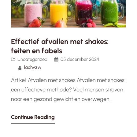
Effectief afvallen met shakes:
feiten en fabels
Uncategorized
05 december 2024
lachvzw
Artikel: Afvallen met shakes Afvallen met shakes:
een effectieve methode? Veel mensen streven
naar een gezond gewicht en overwegen
verschillende methoden om af te vallen. Een
Continue Reading
populaire optie die de laatste jaren aan
populariteit heeft gewonnen, is het gebruik van