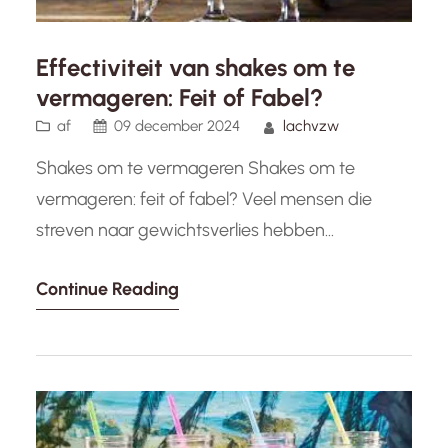
Effectiviteit van shakes om te
vermageren: Feit of Fabel?
af
09 december 2024
lachvzw
Shakes om te vermageren Shakes om te
vermageren: feit of fabel? Veel mensen die
streven naar gewichtsverlies hebben
waarschijnlijk gehoord van afslankshakes. Deze
Continue Reading
shakes beloven een snelle en eenvoudige
manier om kilo’s kwijt te raken zonder al te veel
moeite. Maar zijn deze shakes echt zo effectief
als ze beweren te zijn? Het idee achter…