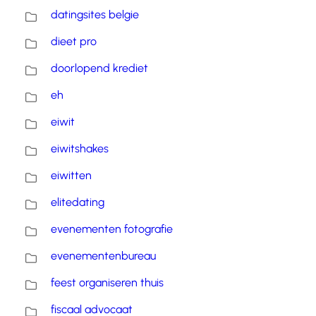
datingsites belgie
dieet pro
doorlopend krediet
eh
eiwit
eiwitshakes
eiwitten
elitedating
evenementen fotografie
evenementenbureau
feest organiseren thuis
fiscaal advocaat