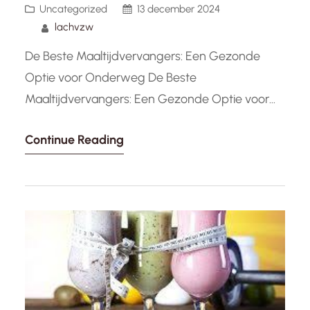
Uncategorized
13 december 2024
lachvzw
De Beste Maaltijdvervangers: Een Gezonde
Optie voor Onderweg De Beste
Maaltijdvervangers: Een Gezonde Optie voor
Onderweg Maaltijdvervangers zijn een handige
Continue Reading
en snelle oplossing voor drukke mensen die
geen tijd hebben om een uitgebalanceerde
maaltijd te bereiden. Of het nu gaat om een
snel ontbijt, een voedzame lunch of een lichte
avondmaaltijd, maaltijdvervangers kunnen een
goede…