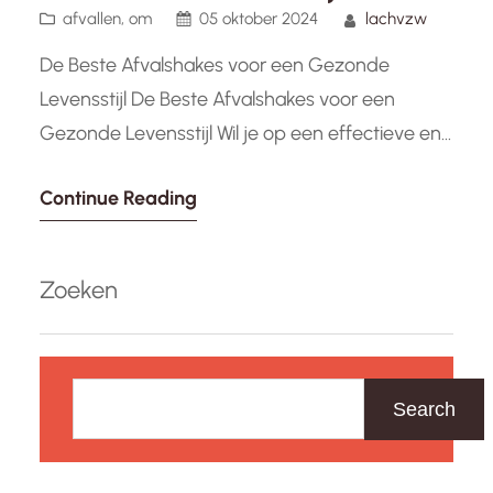
afvallen
, 
om
05 oktober 2024
lachvzw
De Beste Afvalshakes voor een Gezonde
Levensstijl De Beste Afvalshakes voor een
Gezonde Levensstijl Wil je op een effectieve en
gezonde manier afvallen? Dan kunnen
Continue Reading
afvalshakes een handig hulpmiddel zijn om je
doelen te bereiken. Deze shakes zitten
boordevol voedingsstoffen en eiwitten,
Zoeken
waardoor ze een goede aanvulling kunnen zijn
op je dieet en lichaamsbeweging. Voordelen…
Z
o
Search
e
k