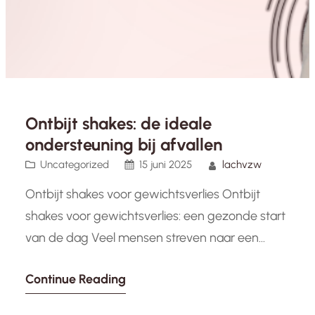
Ontbijt shakes: de ideale
ondersteuning bij afvallen
Uncategorized
15 juni 2025
lachvzw
Ontbijt shakes voor gewichtsverlies Ontbijt
shakes voor gewichtsverlies: een gezonde start
van de dag Veel mensen streven naar een
gezonder gewicht en overwegen verschillende
Continue Reading
methoden om af te vallen. Een populaire optie
die steeds meer aan populariteit wint, zijn