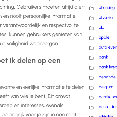
lichting. Gebruikers moeten altijd alert
aflossing
en en nooit persoonlijke informatie
afvallen
verantwoordelijk en respectvol te
aldi
ites, kunnen gebruikers genieten van
apple
hun veiligheid waarborgen.
auto eve
bank
et ik delen op een
bank kred
behandel
evante en eerlijke informatie te delen
belgium
eft van wie je bent. Dit omvat
berekene
 beroep en interesses, evenals
beste dat
langrijk voor je zijn in een relatie.
bikinilijn