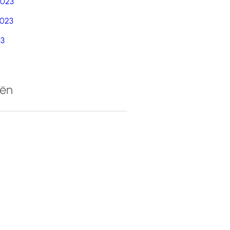
2023
023
23
eën