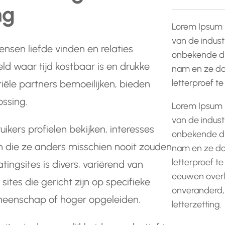
ng
Lorem Ipsum 
van de indust
sen liefde vinden en relaties
onbekende dr
ld waar tijd kostbaar is en drukke
nam en ze do
letterproef t
ële partners bemoeilijken, bieden
ossing.
Lorem Ipsum 
van de indust
ikers profielen bekijken, interesses
onbekende dr
 die ze anders misschien nooit zouden
nam en ze do
letterproef te
ingsites is divers, variërend van
eeuwen overle
ites die gericht zijn op specifieke
onveranderd,
meenschap of hoger opgeleiden.
letterzetting.