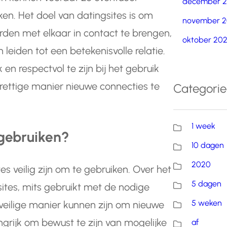
december 
ken. Het doel van datingsites is om
november 2
den met elkaar in contact te brengen,
oktober 20
 leiden tot een betekenisvolle relatie.
 en respectvol te zijn bij het gebruik
prettige manier nieuwe connecties te
Categori
1 week
 gebruiken?
10 dagen
2020
es veilig zijn om te gebruiken. Over het
5 dagen
tes, mits gebruikt met de nodige
5 weken
veilige manier kunnen zijn om nieuwe
grijk om bewust te zijn van mogelijke
af