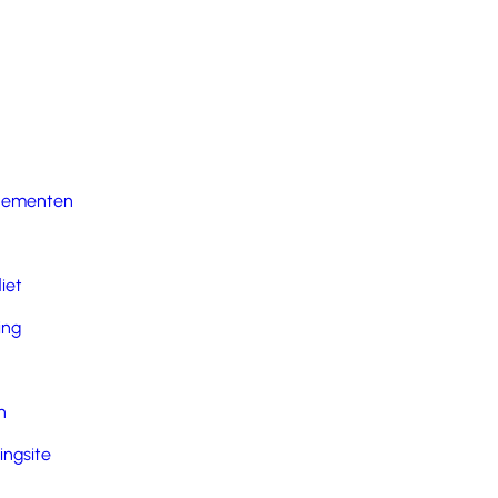
nementen
iet
ing
n
ingsite