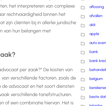
ten, het interpreteren van complexe
aflossing
naar rechtvaardigheid binnen het
afvallen
ijn cliënten bij in allerlei juridische
aldi
gen van hun belangen met
apple
auto eve
bank
zaak?
bank kred
 advocaat per zaak?” De kosten van
behandel
van verschillende factoren, zoals de
belgium
n de advocaat en het soort diensten
berekene
aak verschillende tariefstructuren,
beste dat
n of een combinatie hiervan. Het is
bikinilijn