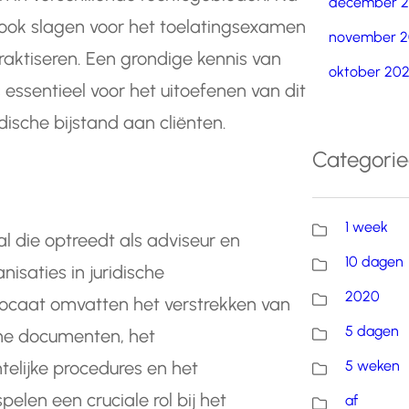
december 
ook slagen voor het toelatingsexamen
november 2
raktiseren. Een grondige kennis van
oktober 20
essentieel voor het uitoefenen van dit
dische bijstand aan cliënten.
Categori
1 week
al die optreedt als adviseur en
10 dagen
isaties in juridische
2020
caat omvatten het verstrekken van
5 dagen
sche documenten, het
5 weken
telijke procedures en het
len een cruciale rol bij het
af