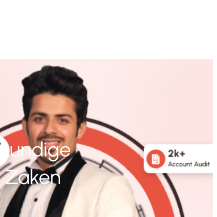
skundige
e Zaken