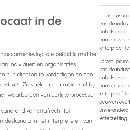
Lorem Ipsum 
ocaat in de
van de indust
onbekende dr
nam en ze do
letterproef t
onze samenleving, die belast is met het
Lorem Ipsum 
aan individuen en organisaties.
van de indust
n hun cliënten te verdedigen en hen
onbekende dr
edures. Ze spelen een cruciale rol bij
nam en ze do
letterproef te
et waarborgen van eerlijke processen.
eeuwen overle
onveranderd,
variërend van strafrecht tot
letterzetting.
n deskundig in het interpreteren van