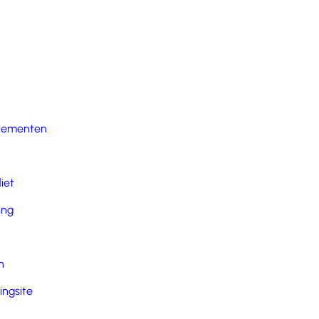
nementen
iet
ing
n
ingsite