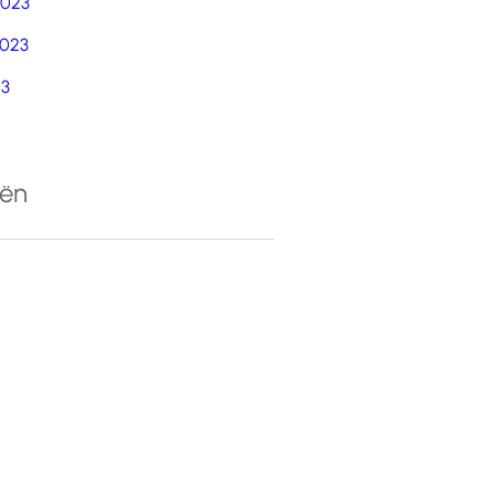
2023
023
23
eën