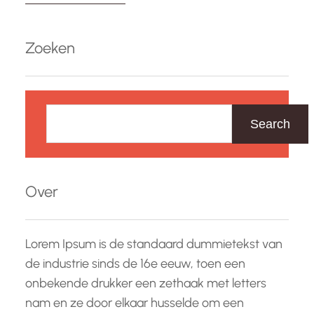
Romeinen hebben een blijvende erfenis
nagelaten die nog steeds voelbaar is in onze
Zoeken
moderne samenleving. Kunst en Architectuur
Een van de meest opvallende…
Z
o
Search
e
k
e
Over
n
Lorem Ipsum is de standaard dummietekst van
de industrie sinds de 16e eeuw, toen een
onbekende drukker een zethaak met letters
nam en ze door elkaar husselde om een