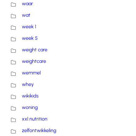
waar
wat
week 1
week 5
weight care
weightcare
wemmel
whey
wikikids
woning
xxl nutrition
zelfontwikkeling