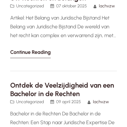
Uncategorized
07 oktober 2025
lachvzw
Artikel: Het Belang van Juridische Bijstand Het
Belang van Juridische Bijstand De wereld van
het recht kan complex en verwarrend zijn, met
talloze regels en voorschriften die van invloed
Continue Reading
kunnen zijn op ons dagelijks leven. Of het nu
gaat om een geschil met een werkgever, een
huurkwestie of een familierechtelijke kwestie,
juridische bijstand kan van…
Ontdek de Veelzijdigheid van een
Bachelor in de Rechten
Uncategorized
09 april 2025
lachvzw
Bachelor in de Rechten De Bachelor in de
Rechten: Een Stap naar Juridische Expertise De