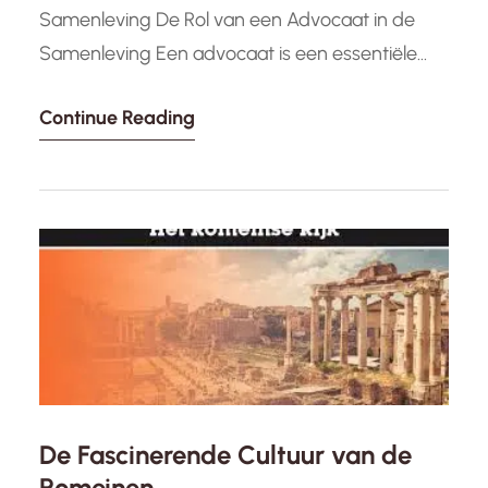
Samenleving De Rol van een Advocaat in de
Samenleving Een advocaat is een essentiële
speler in onze samenleving, die belast is met
Continue Reading
het verlenen van juridisch advies en bijstand
aan individuen en organisaties. Advocaten zijn
opgeleid om de rechten van hun cliënten te
verdedigen en hen te…
De Fascinerende Cultuur van de
Romeinen