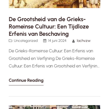
De Grootsheid van de Grieks-
Romeinse Cultuur: Een Tijdloze
Erfenis van Beschaving
Uncategorized
14 juni 2024
lachvzw
De Grieks-Romeinse Cultuur: Een Erfenis van
Grootsheid en Verfijning De Grieks-Romeinse
Cultuur: Een Erfenis van Grootsheid en Verfijning
De Grieks-Romeinse cultuur, ook wel bekend als
Continue Reading
de klassieke oudheid, is een periode die wordt
gekenmerkt door een ongeëvenaarde bloei op
het gebied van kunst, architectuur, filosofie,
politiek en literatuur. Deze periode strekte zich