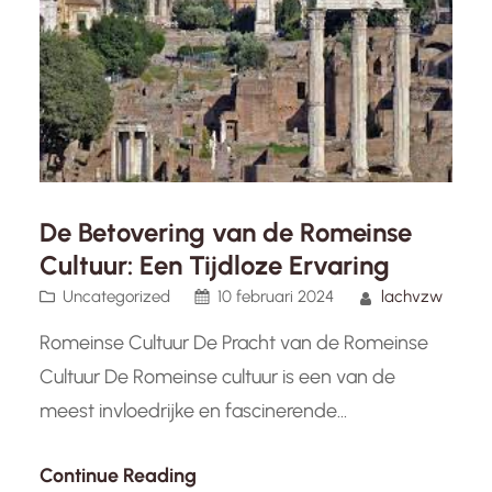
uit van ongeveer…
De Betovering van de Romeinse
Cultuur: Een Tijdloze Ervaring
Uncategorized
10 februari 2024
lachvzw
Romeinse Cultuur De Pracht van de Romeinse
Cultuur De Romeinse cultuur is een van de
meest invloedrijke en fascinerende
beschavingen uit de geschiedenis. Van kunst en
Continue Reading
architectuur tot rechtssystemen en literatuur, de