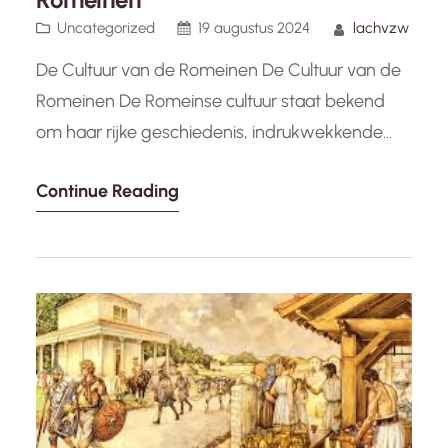
Uncategorized
19 augustus 2024
lachvzw
De Cultuur van de Romeinen De Cultuur van de
Romeinen De Romeinse cultuur staat bekend
om haar rijke geschiedenis, indrukwekkende
architectuur en invloed op de moderne
Continue Reading
samenleving. Als een van de grootste en
machtigste beschavingen uit de oudheid,
hebben de Romeinen een blijvende erfenis
achtergelaten die tot op de dag van vandaag
voelbaar is. Een…