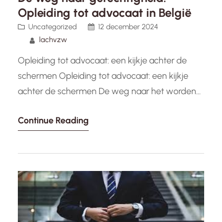
Opleiding tot advocaat in België
Uncategorized
12 december 2024
lachvzw
Opleiding tot advocaat: een kijkje achter de
schermen Opleiding tot advocaat: een kijkje
achter de schermen De weg naar het worden
van een advocaat is lang en veeleisend, maar
Continue Reading
voor velen is het een roeping die hen drijft om
gerechtigheid na te streven en mensen in nood
te helpen. De opleiding tot advocaat omvat
verschillende…