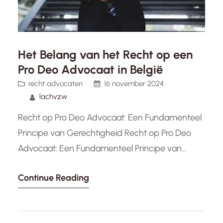
Het Belang van het Recht op een
Pro Deo Advocaat in België
recht advocaten
16 november 2024
lachvzw
Recht op Pro Deo Advocaat: Een Fundamenteel
Principe van Gerechtigheid Recht op Pro Deo
Advocaat: Een Fundamenteel Principe van
Gerechtigheid De toegang tot juridische
Continue Reading
bijstand is een essentieel recht dat de basis
vormt van een eerlijk en rechtvaardig
rechtssysteem. In België hebben mensen die