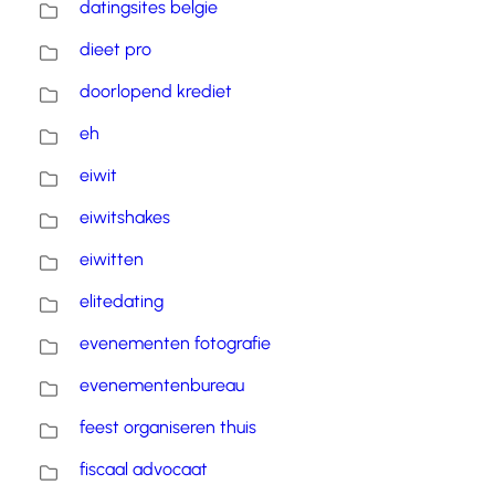
datingsites belgie
dieet pro
doorlopend krediet
eh
eiwit
eiwitshakes
eiwitten
elitedating
evenementen fotografie
evenementenbureau
feest organiseren thuis
fiscaal advocaat