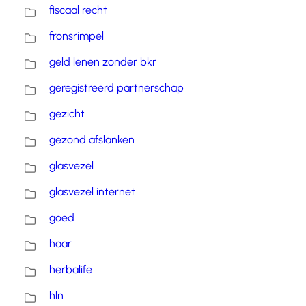
fiscaal recht
fronsrimpel
geld lenen zonder bkr
geregistreerd partnerschap
gezicht
gezond afslanken
glasvezel
glasvezel internet
goed
haar
herbalife
hln