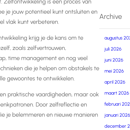
t. Zelfontwikkeling is een proces van
 je jouw potentieel kunt ontsluiten en
Archive
el vlak kunt verbeteren.
twikkeling krijg je de kans om te
augustus 20
elf, zoals zelfvertrouwen,
juli 2026
hap, time management en nog veel
juni 2026
technieken die je helpen om obstakels te
mei 2026
lle gewoontes te ontwikkelen.
april 2026
maart 2026
lleen praktische vaardigheden, maar ook
denkpatronen. Door zelfreflectie en
februari 20
 die je belemmeren en nieuwe manieren
januari 202
december 