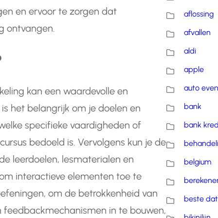
gen en ervoor te zorgen dat
aflossing
ng ontvangen.
afvallen
aldi
?
apple
auto eve
keling kan een waardevolle en
bank
 is het belangrijk om je doelen en
 welke specifieke vaardigheden of
bank kred
 cursus bedoeld is. Vervolgens kun je de
behandel
 de leerdoelen, lesmaterialen en
belgium
 om interactieve elementen toe te
berekene
 oefeningen, om de betrokkenheid van
beste dat
 om feedbackmechanismen in te bouwen,
bikinilijn