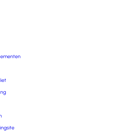
nementen
iet
ing
n
ingsite