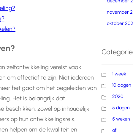
december 
eling?
november 2
g?
oktober 20
kelen?
ven?
Categori
n zelfontwikkeling vereist vaak
1 week
n om effectief te zijn. Niet iedereen
10 dagen
neer het gaat om het begeleiden van
2020
ing. Het is belangrijk dat
5 dagen
se beschikken, zowel op inhoudelijk
ers op hun ontwikkelingsreis.
5 weken
nnen helpen om de kwaliteit en
af