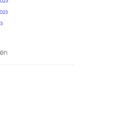
2023
023
23
eën