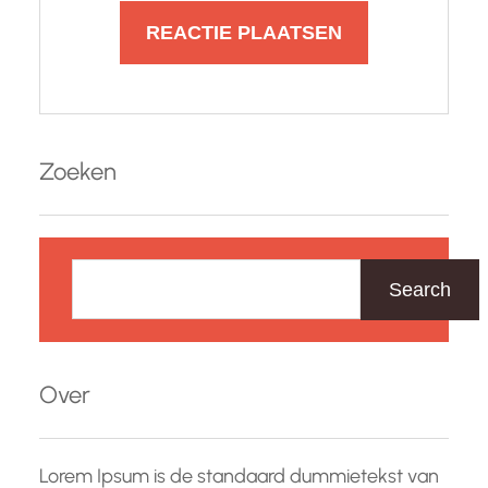
Zoeken
Z
o
Search
e
k
e
Over
n
Lorem Ipsum is de standaard dummietekst van