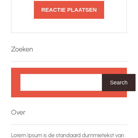
Zoeken
Z
o
Search
e
k
e
Over
n
Lorem Ipsum is de standaard dummietekst van