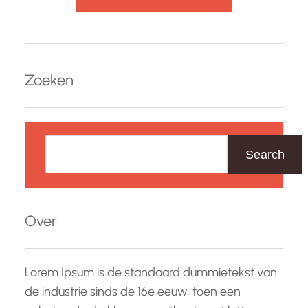
Zoeken
Z
o
Search
e
k
e
Over
n
Lorem Ipsum is de standaard dummietekst van
de industrie sinds de 16e eeuw, toen een