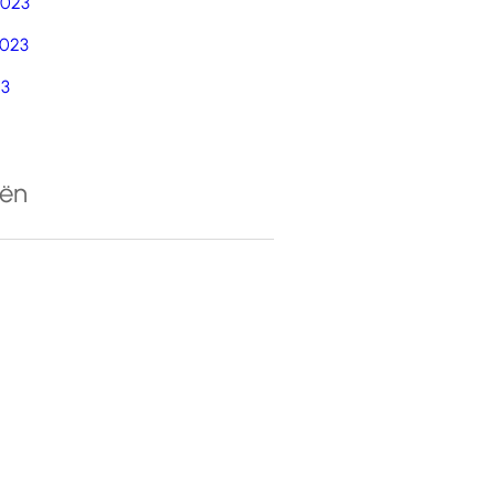
2023
023
23
eën