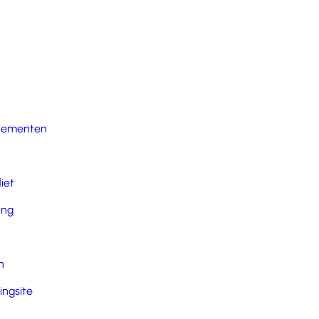
nementen
iet
ing
n
ingsite