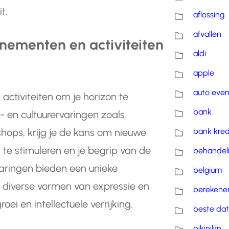
t.
aflossing
afvallen
nementen en activiteiten
aldi
apple
auto eve
ctiviteiten om je horizon te
bank
 en cultuurervaringen zoals
bank kred
shops, krijg je de kans om nieuwe
t te stimuleren en je begrip van de
behandel
varingen bieden een unieke
belgium
 diverse vormen van expressie en
berekene
oei en intellectuele verrijking.
beste dat
bikinilijn