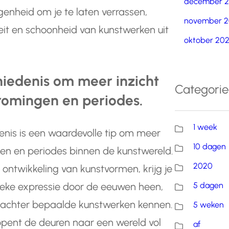
december 
genheid om je te laten verrassen,
november 2
eit en schoonheid van kunstwerken uit
oktober 20
iedenis om meer inzicht
Categori
stromingen en periodes.
1 week
enis is een waardevolle tip om meer
10 dagen
ngen en periodes binnen de kunstwereld.
2020
 ontwikkeling van kunstvormen, krijg je
5 dagen
tieke expressie door de eeuwen heen,
n achter bepaalde kunstwerken kennen.
5 weken
pent de deuren naar een wereld vol
af