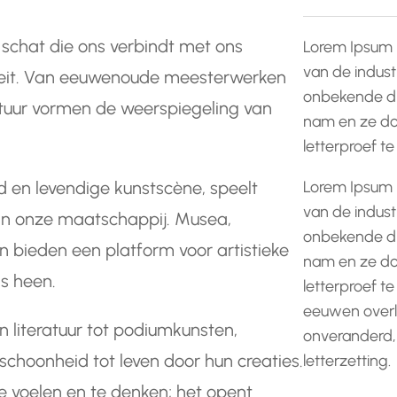
e schat die ons verbindt met ons
Lorem Ipsum 
van de indust
viteit. Van eeuwenoude meesterwerken
onbekende dr
ltuur vormen de weerspiegeling van
nam en ze do
letterproef t
Lorem Ipsum 
oed en levendige kunstscène, speelt
van de indust
van onze maatschappij. Musea,
onbekende dr
gen bieden een platform voor artistieke
nam en ze do
ns heen.
letterproef te
eeuwen overle
n literatuur tot podiumkunsten,
onveranderd,
choonheid tot leven door hun creaties.
letterzetting.
te voelen en te denken; het opent