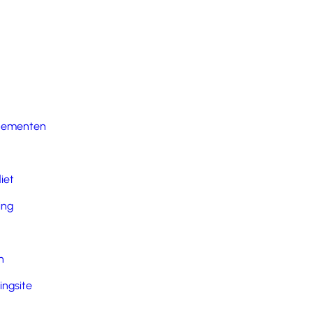
nementen
iet
ing
n
ingsite