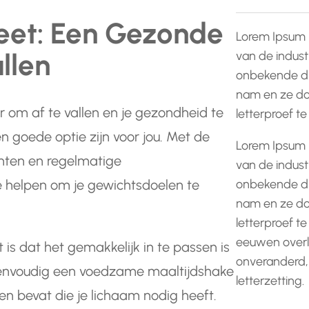
eet: Een Gezonde
Lorem Ipsum 
llen
van de indust
onbekende dr
nam en ze do
r om af te vallen en je gezondheid te
letterproef t
n goede optie zijn voor jou. Met de
Lorem Ipsum 
nten en regelmatige
van de indust
onbekende dr
 helpen om je gewichtsdoelen te
nam en ze do
letterproef te
eeuwen overle
is dat het gemakkelijk in te passen is
onveranderd,
n eenvoudig een voedzame maaltijdshake
letterzetting.
fen bevat die je lichaam nodig heeft.