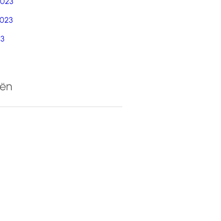
2023
023
23
eën