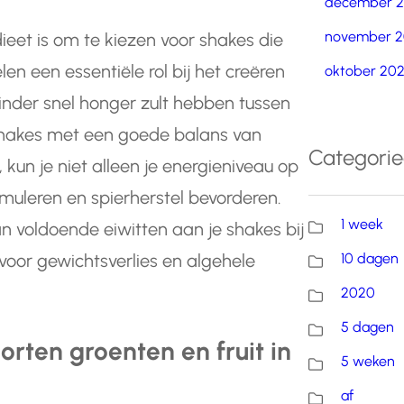
december 
november 2
dieet is om te kiezen voor shakes die
en een essentiële rol bij het creëren
oktober 20
inder snel honger zult hebben tussen
 shakes met een goede balans van
Categori
kun je niet alleen je energieniveau op
muleren en spierherstel bevorderen.
1 week
 voldoende eiwitten aan je shakes bij
10 dagen
voor gewichtsverlies en algehele
2020
5 dagen
orten groenten en fruit in
5 weken
af