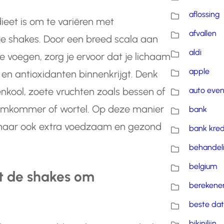
aflossing
dieet is om te variëren met
afvallen
n je shakes. Door een breed scala aan
aldi
e voegen, zorg je ervoor dat je lichaam
apple
 en antioxidanten binnenkrijgt. Denk
auto eve
nkool, zoete vruchten zoals bessen of
komkommer of wortel. Op deze manier
bank
, maar ook extra voedzaam en gezond
bank kred
behandel
belgium
t de shakes om
berekene
beste dat
bikinilijn