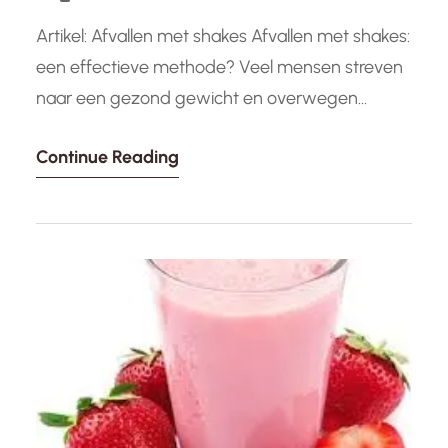
Artikel: Afvallen met shakes Afvallen met shakes:
een effectieve methode? Veel mensen streven
naar een gezond gewicht en overwegen
verschillende methoden om af te vallen. Een
Continue Reading
populaire optie die de laatste jaren aan
populariteit heeft gewonnen, is het gebruik van
afvalshakes. Maar hoe effectief zijn deze shakes
eigenlijk? Afvalshakes worden vaak gebruikt als
maaltijdvervangers in…