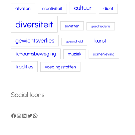
cultuur
afvallen
creativiteit
dieet
diversiteit
eiwitten
geschiedenis
gewichtsverlies
kunst
gezondheid
lichaamsbeweging
muziek
samenleving
tradities
voedingsstoffen
Social Icons
F
I
L
T
W
a
n
i
w
h