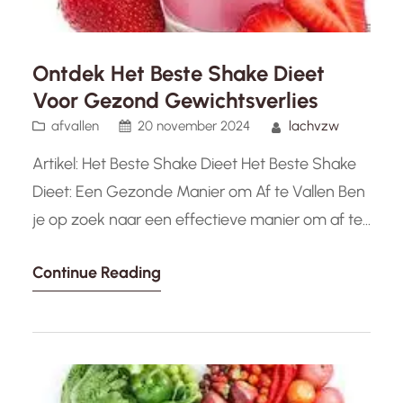
Ontdek Het Beste Shake Dieet
Voor Gezond Gewichtsverlies
afvallen
20 november 2024
lachvzw
Artikel: Het Beste Shake Dieet Het Beste Shake
Dieet: Een Gezonde Manier om Af te Vallen Ben
je op zoek naar een effectieve manier om af te
vallen en je gezondheid te verbeteren? Het
Continue Reading
beste shake dieet kan een goede optie zijn voor
jou. Met de juiste combinatie van voedzame
ingrediënten en regelmatige lichaamsbeweging
kan…