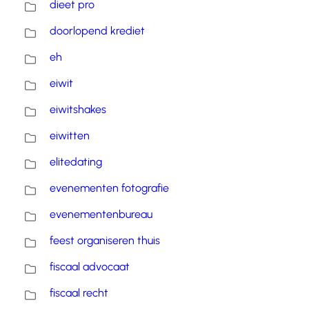
dieet pro
doorlopend krediet
eh
eiwit
eiwitshakes
eiwitten
elitedating
evenementen fotografie
evenementenbureau
feest organiseren thuis
fiscaal advocaat
fiscaal recht