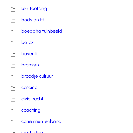
bkr toetsing
body en fit
boeddha tuinbeeld
botox
bovenlip
bronzen
broodje cultuur
caseine
civiel recht
coaching
consumentenbond
crash dieet