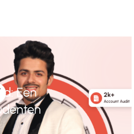
and: Een
tudenten