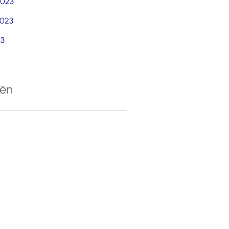
2023
023
23
eën