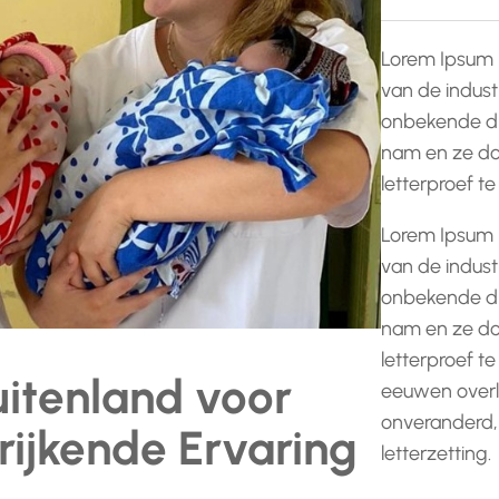
Lorem Ipsum 
van de indust
onbekende dr
nam en ze do
letterproef t
Lorem Ipsum 
van de indust
onbekende dr
nam en ze do
letterproef te
uitenland voor
eeuwen overle
onveranderd,
rijkende Ervaring
letterzetting.