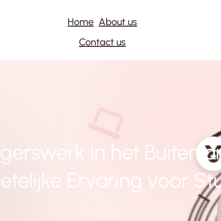
Home
About us
Contact us
ligerswerk in het Buitenl
telijke Ervaring voor S