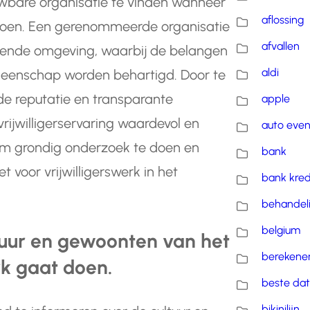
uwbare organisatie te vinden wanneer
aflossing
lt doen. Een gerenommeerde organisatie
afvallen
unende omgeving, waarbij de belangen
aldi
gemeenschap worden behartigd. Door te
de reputatie en transparante
apple
vrijwilligerservaring waardevol en
auto eve
l om grondig onderzoek te doen en
bank
et voor vrijwilligerswerk in het
bank kred
behandel
belgium
ltuur en gewoonten van het
berekene
rk gaat doen.
beste dat
bikinilijn