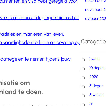
ocumenten en visa hebt geregeld voor
december 
november 2
e situaties en uitdagingen tijdens het
oktober 20
radities en manieren van leven.
Categori
 vaardigheden te leren en ervaring op
smaatregelen te nemen tijdens jouw
1 week
10 dagen
2020
isatie om
5 dagen
enland te doen.
5 weken
af