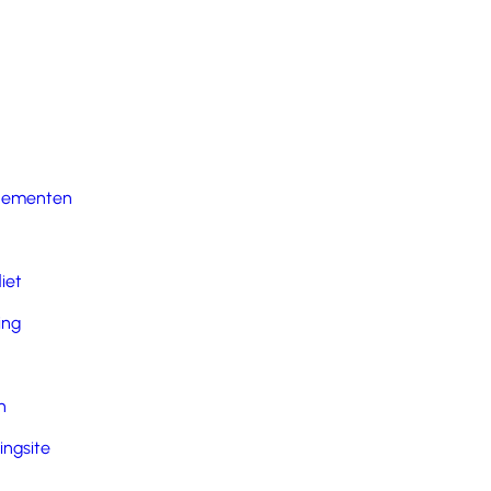
nementen
iet
ing
n
ingsite