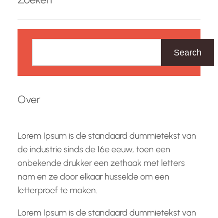
Z
o
Search
e
k
e
Over
n
Lorem Ipsum is de standaard dummietekst van
de industrie sinds de 16e eeuw, toen een
onbekende drukker een zethaak met letters
nam en ze door elkaar husselde om een
letterproef te maken.
Lorem Ipsum is de standaard dummietekst van