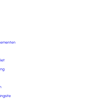
nementen
iet
ing
n
ingsite