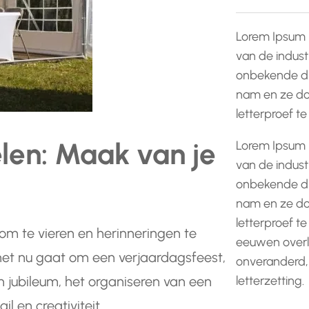
Lorem Ipsum 
van de indust
onbekende dr
nam en ze do
letterproef t
elen: Maak van je
Lorem Ipsum 
van de indust
onbekende dr
nam en ze do
letterproef te
m te vieren en herinneringen te
eeuwen overle
het nu gaat om een verjaardagsfeest,
onveranderd,
letterzetting.
n jubileum, het organiseren van een
l en creativiteit.