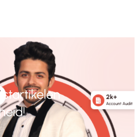
startikelen
heid!