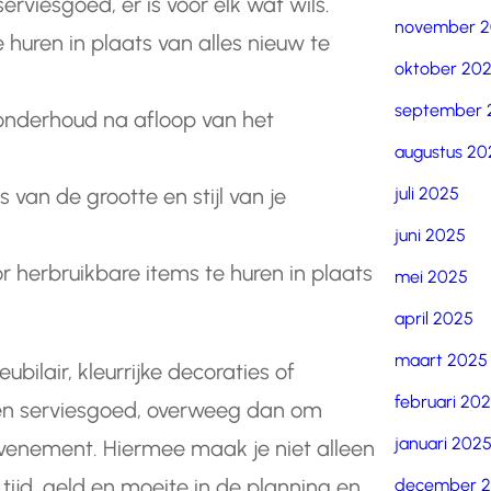
rviesgoed, er is voor elk wat wils.
november 
 huren in plaats van alles nieuw te
oktober 20
september 
nderhoud na afloop van het
augustus 20
juli 2025
is van de grootte en stijl van je
juni 2025
or herbruikbare items te huren in plaats
mei 2025
april 2025
maart 2025
bilair, kleurrijke decoraties of
februari 20
en serviesgoed, overweeg dan om
januari 202
 evenement. Hiermee maak je niet alleen
tijd, geld en moeite in de planning en
december 