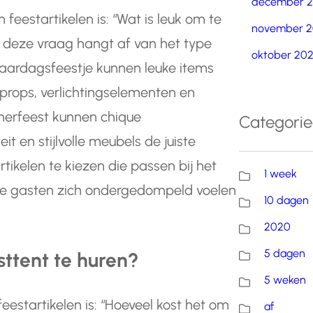
december 
feestartikelen is: “Wat is leuk om te
november 2
p deze vraag hangt af van het type
oktober 20
jaardagsfeestje kunnen leuke items
 props, verlichtingselementen en
inerfeest kunnen chique
Categori
t en stijlvolle meubels de juiste
rtikelen te kiezen die passen bij het
1 week
t je gasten zich ondergedompeld voelen
10 dagen
2020
5 dagen
sttent te huren?
5 weken
eestartikelen is: “Hoeveel kost het om
af