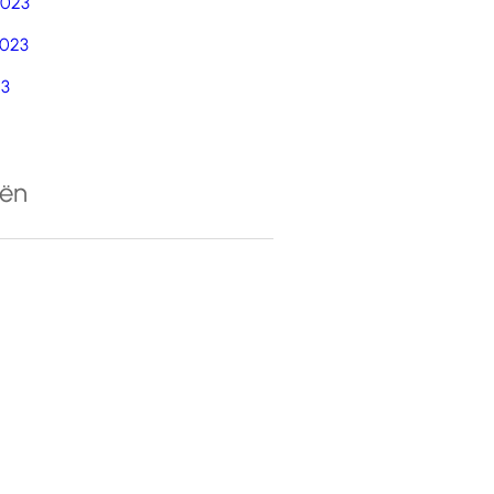
2023
023
23
eën