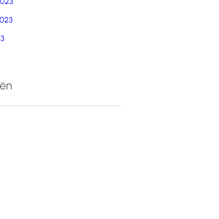
2023
023
23
eën