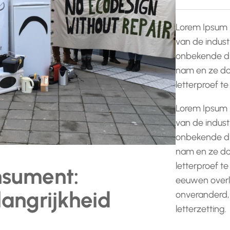
Lorem Ipsum 
van de indust
onbekende dr
nam en ze do
letterproef t
Lorem Ipsum 
van de indust
onbekende dr
nam en ze do
letterproef te
nsument:
eeuwen overle
angrijkheid
onveranderd,
letterzetting.