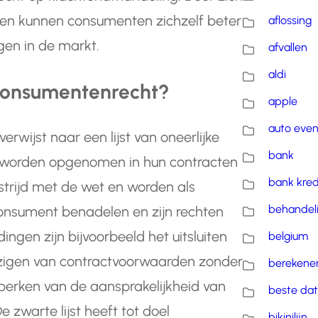
ten kunnen consumenten zichzelf beter
aflossing
en in de markt.
afvallen
aldi
t consumentenrecht?
apple
auto eve
erwijst naar een lijst van oneerlijke
bank
 worden opgenomen in hun contracten
bank kred
strijd met de wet en worden als
behandel
nsument benadelen en zijn rechten
ngen zijn bijvoorbeeld het uitsluiten
belgium
wijzigen van contractvoorwaarden zonder
berekene
erken van de aansprakelijkheid van
beste dat
 zwarte lijst heeft tot doel
bikinilijn