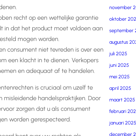
denen.
november 
en recht op een wettelijke garantie
oktober 20
udt in dat het product moet voldoen aan
september 
 gesteld mogen worden.
augustus 20
en consument niet tevreden is over een
juli 2025
 om een klacht in te dienen. Verkopers
juni 2025
e nemen en adequaat af te handelen.
mei 2025
tenrechten is cruciaal om uzelf te
april 2025
n misleidende handelspraktijken. Door
maart 2025
ervoor zorgen dat u als consument
februari 20
gen worden gerespecteerd.
januari 202
december 