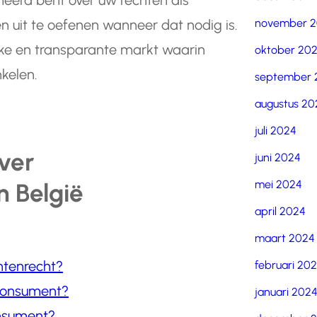
eerd bent over uw rechten als
november 
 uit te oefenen wanneer dat nodig is.
ke en transparante markt waarin
oktober 20
kelen.
september 
augustus 20
juli 2024
ver
juni 2024
mei 2024
 België
april 2024
maart 2024
entenrecht?
februari 20
 consument?
januari 202
onsument?