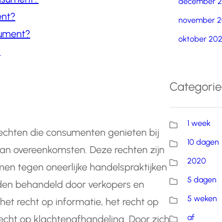
december 
ent?
november 2
sument?
oktober 20
?
Categori
?
1 week
echten die consumenten genieten bij
10 dagen
van overeenkomsten. Deze rechten zijn
2020
n tegen oneerlijke handelspraktijken
5 dagen
orden behandeld door verkopers en
5 weken
et recht op informatie, het recht op
af
recht op klachtenafhandeling. Door zich