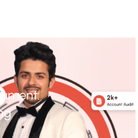
sument:
ng