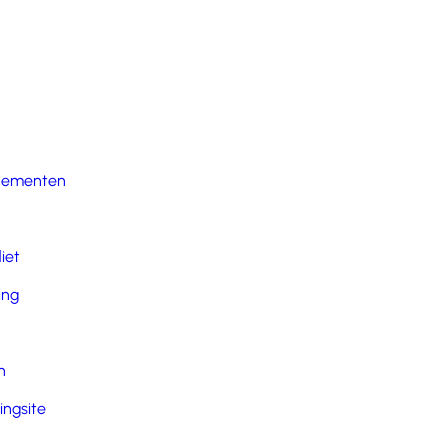
nementen
iet
ing
n
ingsite