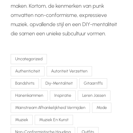
maken. Kortom, de kenmerken van punk
omvatten non-conformisme, expressieve
muziek, opvallende stijl en een DIY-mentaliteit
die samen een unieke subcultuur vormen.
Uncategorized
Authenticiteit
Autoriteit Verzetten
Bandshirts
Diy-Mentaliteit
Gitaarriffs
Hanenkammen
Inspiratie
Leren Jassen
Mainstream Afhankelijkheid Vermijden
Mode
Muziek
Muziek En Kunst
Non-Conformistische Houding
Outfits