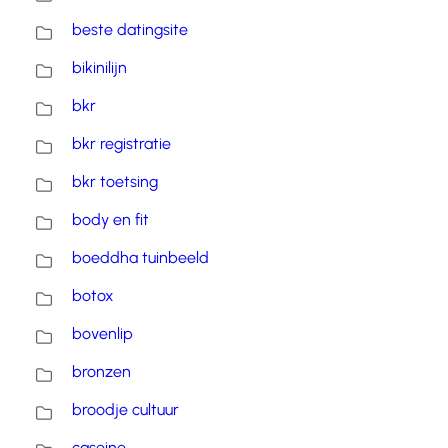
beste datingsite
bikinilijn
bkr
bkr registratie
bkr toetsing
body en fit
boeddha tuinbeeld
botox
bovenlip
bronzen
broodje cultuur
caseine