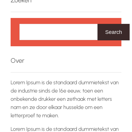
Zoeken
Z
o
Search
e
k
e
Over
n
Lorem Ipsum is de standaard dummietekst van
de industrie sinds de 16e eeuw, toen een
onbekende drukker een zethaak met letters
nam en ze door elkaar husselde om een
letterproef te maken.
Lorem Ipsum is de standaard dummietekst van