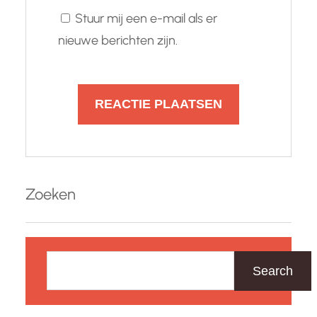
Stuur mij een e-mail als er
nieuwe berichten zijn.
Zoeken
Z
o
Search
e
k