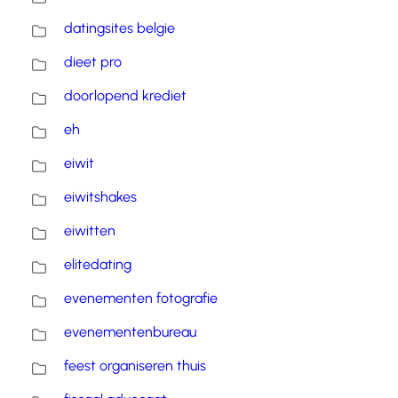
datingsites belgie
dieet pro
doorlopend krediet
eh
eiwit
eiwitshakes
eiwitten
elitedating
evenementen fotografie
evenementenbureau
feest organiseren thuis