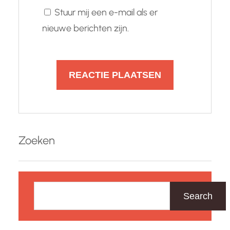
Stuur mij een e-mail als er
nieuwe berichten zijn.
Zoeken
Z
o
Search
e
k