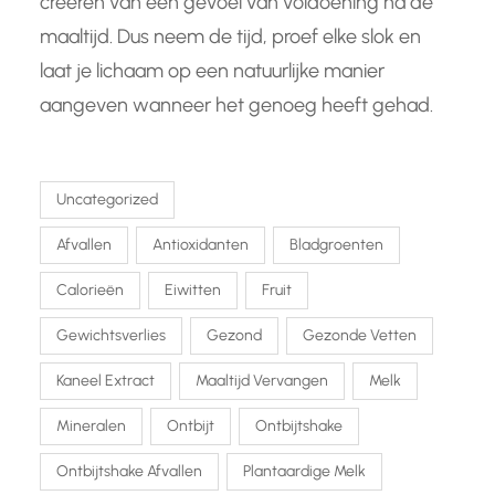
creëren van een gevoel van voldoening na de
maaltijd. Dus neem de tijd, proef elke slok en
laat je lichaam op een natuurlijke manier
aangeven wanneer het genoeg heeft gehad.
Uncategorized
Afvallen
Antioxidanten
Bladgroenten
Calorieën
Eiwitten
Fruit
Gewichtsverlies
Gezond
Gezonde Vetten
Kaneel Extract
Maaltijd Vervangen
Melk
Mineralen
Ontbijt
Ontbijtshake
Ontbijtshake Afvallen
Plantaardige Melk