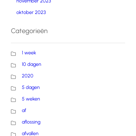
november 2023
oktober 2023
Categorieën
1 week
10 dagen
2020
5 dagen
5 weken
af
aflossing
afvallen