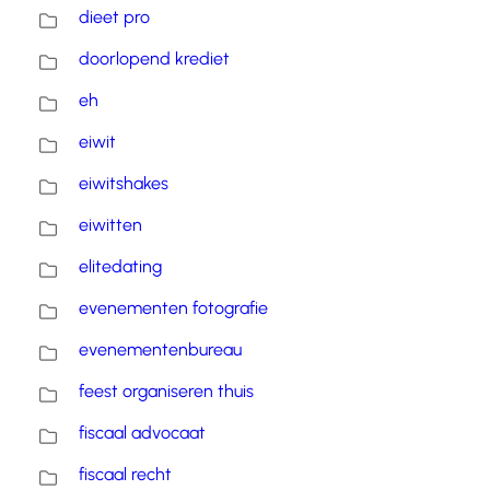
dieet pro
doorlopend krediet
eh
eiwit
eiwitshakes
eiwitten
elitedating
evenementen fotografie
evenementenbureau
feest organiseren thuis
fiscaal advocaat
fiscaal recht