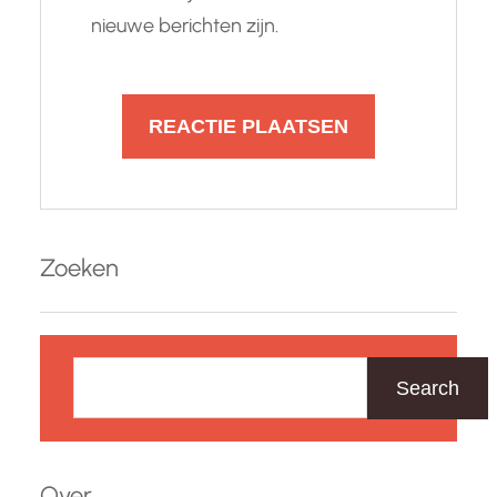
nieuwe berichten zijn.
Zoeken
Z
o
Search
e
k
e
Over