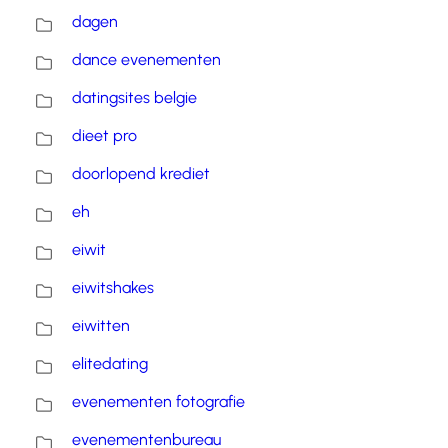
dagen
dance evenementen
datingsites belgie
dieet pro
doorlopend krediet
eh
eiwit
eiwitshakes
eiwitten
elitedating
evenementen fotografie
evenementenbureau