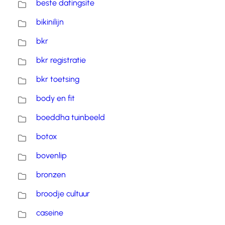
beste datingsite
bikinilijn
bkr
bkr registratie
bkr toetsing
body en fit
boeddha tuinbeeld
botox
bovenlip
bronzen
broodje cultuur
caseine