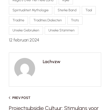
Regio’s Over Het Hele Land
Rijke
Spiritualiteit Mythologie
Sterke Band
Taal
Traditie
Tradities Dialecten
Trots
Unieke Gebruiken
Unieke Stammen
12 februari 2024
Lachvzw
PREV POST
Projectsubsidie Cultuur: Stimulans voor