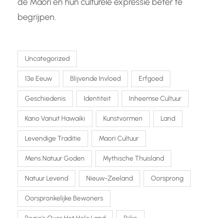
de Maori en hun culturele expressie beter te
begrijpen.
Uncategorized
13e Eeuw
Blijvende Invloed
Erfgoed
Geschiedenis
Identiteit
Inheemse Cultuur
Kano Vanuit Hawaiki
Kunstvormen
Land
Levendige Traditie
Maori Cultuur
Mens Natuur Goden
Mythische Thuisland
Natuur Levend
Nieuw-Zeeland
Oorsprong
Oorspronkelijke Bewoners