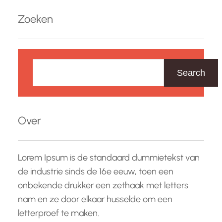
Zoeken
Z
o
Search
e
k
e
Over
n
Lorem Ipsum is de standaard dummietekst van
de industrie sinds de 16e eeuw, toen een
onbekende drukker een zethaak met letters
nam en ze door elkaar husselde om een
letterproef te maken.