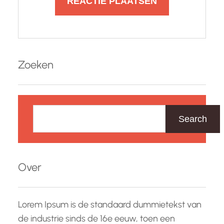
Zoeken
Z
o
Search
e
k
e
Over
n
Lorem Ipsum is de standaard dummietekst van
de industrie sinds de 16e eeuw, toen een