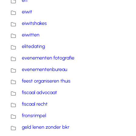
eh
eiwit
eiwitshakes
eiwitten
elitedating
evenementen fotografie
evenementenbureau
feest organiseren thuis
fiscaal advocaat
fiscaal recht
fronsrimpel
geld lenen zonder bkr