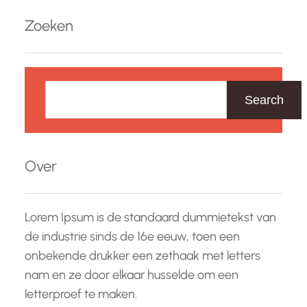
Zoeken
Z
o
Search
e
k
e
Over
n
Lorem Ipsum is de standaard dummietekst van
de industrie sinds de 16e eeuw, toen een
onbekende drukker een zethaak met letters
nam en ze door elkaar husselde om een
letterproef te maken.