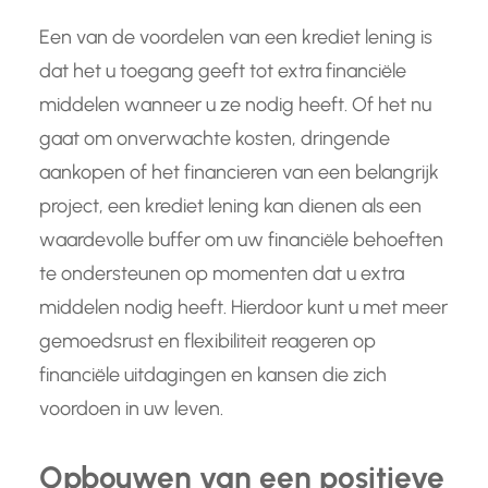
Een van de voordelen van een krediet lening is
dat het u toegang geeft tot extra financiële
middelen wanneer u ze nodig heeft. Of het nu
gaat om onverwachte kosten, dringende
aankopen of het financieren van een belangrijk
project, een krediet lening kan dienen als een
waardevolle buffer om uw financiële behoeften
te ondersteunen op momenten dat u extra
middelen nodig heeft. Hierdoor kunt u met meer
gemoedsrust en flexibiliteit reageren op
financiële uitdagingen en kansen die zich
voordoen in uw leven.
Opbouwen van een positieve