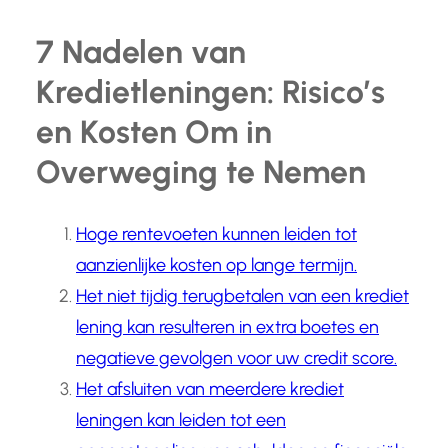
7 Nadelen van
Kredietleningen: Risico’s
en Kosten Om in
Overweging te Nemen
Hoge rentevoeten kunnen leiden tot
aanzienlijke kosten op lange termijn.
Het niet tijdig terugbetalen van een krediet
lening kan resulteren in extra boetes en
negatieve gevolgen voor uw credit score.
Het afsluiten van meerdere krediet
leningen kan leiden tot een