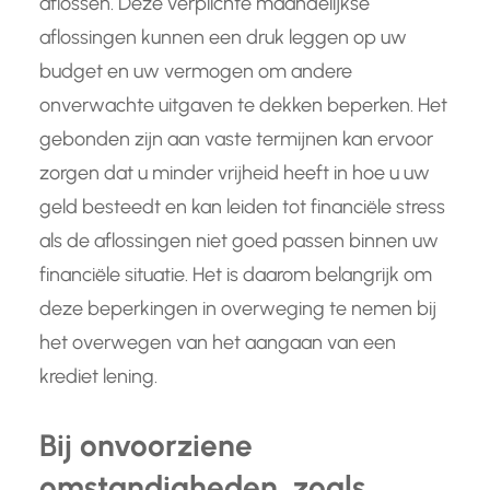
aflossen. Deze verplichte maandelijkse
aflossingen kunnen een druk leggen op uw
budget en uw vermogen om andere
onverwachte uitgaven te dekken beperken. Het
gebonden zijn aan vaste termijnen kan ervoor
zorgen dat u minder vrijheid heeft in hoe u uw
geld besteedt en kan leiden tot financiële stress
als de aflossingen niet goed passen binnen uw
financiële situatie. Het is daarom belangrijk om
deze beperkingen in overweging te nemen bij
het overwegen van het aangaan van een
krediet lening.
Bij onvoorziene
omstandigheden, zoals