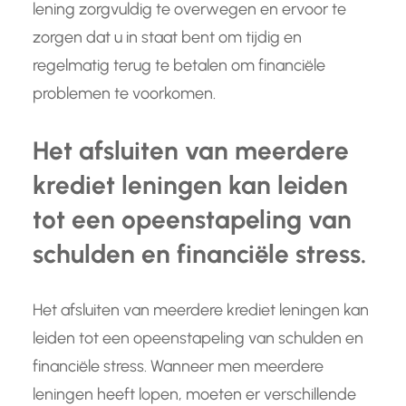
lening zorgvuldig te overwegen en ervoor te
zorgen dat u in staat bent om tijdig en
regelmatig terug te betalen om financiële
problemen te voorkomen.
Het afsluiten van meerdere
krediet leningen kan leiden
tot een opeenstapeling van
schulden en financiële stress.
Het afsluiten van meerdere krediet leningen kan
leiden tot een opeenstapeling van schulden en
financiële stress. Wanneer men meerdere
leningen heeft lopen, moeten er verschillende