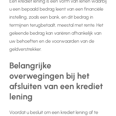
Een krediet lening is een vorm van lenen waarbij
u een bepaald bedrag leent van een financiële
instelling, zoals een bank, en dit bedrag in
termijnen terugbetaalt, meestal met rente. Het
geleende bedrag kan variëren afhankelijk van
uw behoeften en de voorwaarden van de
geldverstrekker.
Belangrijke
overwegingen bij het
afsluiten van een krediet
lening
Voordat u besluit om een krediet lening af te