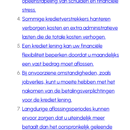
opeenstapeling van schulden en financiële
stress.
Sommige kredietverstrekkers hanteren
verborgen kosten en extra administratieve
lasten die de totale kosten verhogen.
Een krediet lening kan uw financiële
flexibiliteit beperken doordat u maandelijks
een vast bedrag moet aflossen.
Bij onvoorziene omstandigheden, zoals
jobverlies, kunt u moeite hebben met het
nakomen van de betalingsverplichtingen
voor de krediet lening.
Langdurige aflossingsperiodes kunnen
ervoor zorgen dat u uiteindelijk meer
betaalt dan het oorspronkelijk geleende