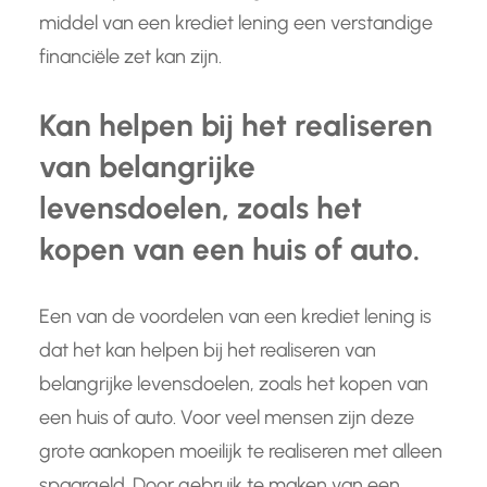
middel van een krediet lening een verstandige
financiële zet kan zijn.
Kan helpen bij het realiseren
van belangrijke
levensdoelen, zoals het
kopen van een huis of auto.
Een van de voordelen van een krediet lening is
dat het kan helpen bij het realiseren van
belangrijke levensdoelen, zoals het kopen van
een huis of auto. Voor veel mensen zijn deze
grote aankopen moeilijk te realiseren met alleen
spaargeld. Door gebruik te maken van een