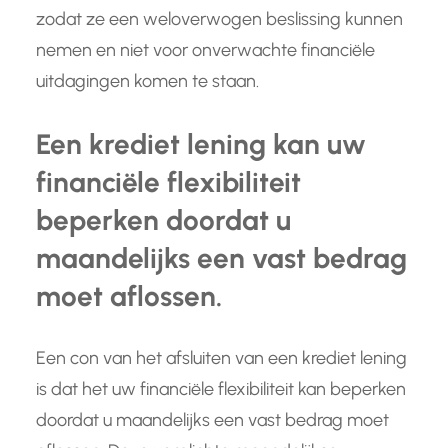
zodat ze een weloverwogen beslissing kunnen
nemen en niet voor onverwachte financiële
uitdagingen komen te staan.
Een krediet lening kan uw
financiële flexibiliteit
beperken doordat u
maandelijks een vast bedrag
moet aflossen.
Een con van het afsluiten van een krediet lening
is dat het uw financiële flexibiliteit kan beperken
doordat u maandelijks een vast bedrag moet