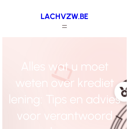
Spring
LACHVZW.BE
naar
de
inhoud
Alles wat u moet
weten over krediet
lening: Tips en advies
voor verantwoord