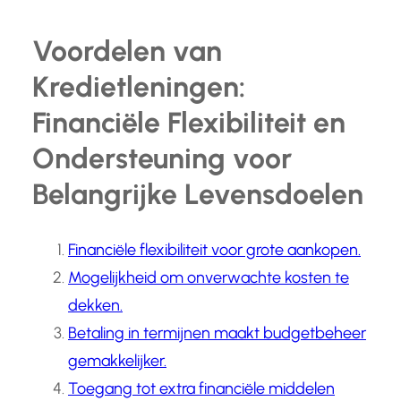
Voordelen van
Kredietleningen:
Financiële Flexibiliteit en
Ondersteuning voor
Belangrijke Levensdoelen
Financiële flexibiliteit voor grote aankopen.
Mogelijkheid om onverwachte kosten te
dekken.
Betaling in termijnen maakt budgetbeheer
gemakkelijker.
Toegang tot extra financiële middelen