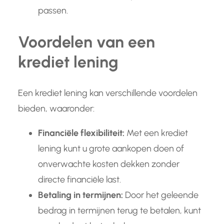
passen.
Voordelen van een
krediet lening
Een krediet lening kan verschillende voordelen
bieden, waaronder:
Financiële flexibiliteit:
Met een krediet
lening kunt u grote aankopen doen of
onverwachte kosten dekken zonder
directe financiële last.
Betaling in termijnen:
Door het geleende
bedrag in termijnen terug te betalen, kunt