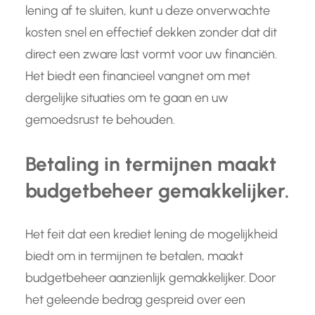
lening af te sluiten, kunt u deze onverwachte
kosten snel en effectief dekken zonder dat dit
direct een zware last vormt voor uw financiën.
Het biedt een financieel vangnet om met
dergelijke situaties om te gaan en uw
gemoedsrust te behouden.
Betaling in termijnen maakt
budgetbeheer gemakkelijker.
Het feit dat een krediet lening de mogelijkheid
biedt om in termijnen te betalen, maakt
budgetbeheer aanzienlijk gemakkelijker. Door
het geleende bedrag gespreid over een