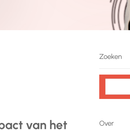
Zoeken
Z
o
e
k
e
n
pact van het
Over