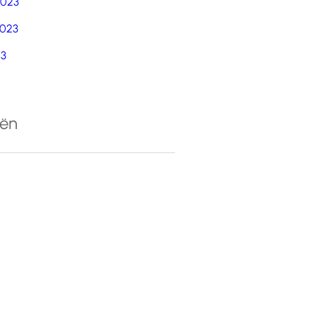
2023
023
23
eën