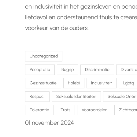
en inclusiviteit in het gezinsleven en ben
liefdevol en ondersteunend thuis te creër
voorkeur van de ouders.
Uncategorized
Acceptatie
Begrip
Discriminatie
Diversite
Gezinssituatie
Holebi
Inclusiviteit
Lgbtq
Respect
Seksuele Identiteiten
Seksuele Oriën
Tolerantie
Trots
Vooroordelen
Zichtbaa
01 november 2024