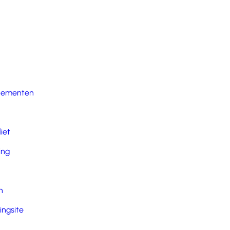
nementen
iet
ing
n
ingsite