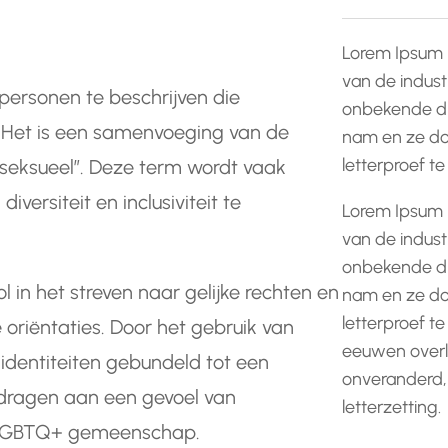
Lorem Ipsum 
van de indust
personen te beschrijven die
onbekende dr
n. Het is een samenvoeging van de
nam en ze do
letterproef t
iseksueel”. Deze term wordt vaak
rsiteit en inclusiviteit te
Lorem Ipsum 
van de indust
onbekende dr
l in het streven naar gelijke rechten en
nam en ze do
letterproef te
oriëntaties. Door het gebruik van
eeuwen overle
identiteiten gebundeld tot een
onveranderd,
dragen aan een gevoel van
letterzetting.
e LGBTQ+ gemeenschap.