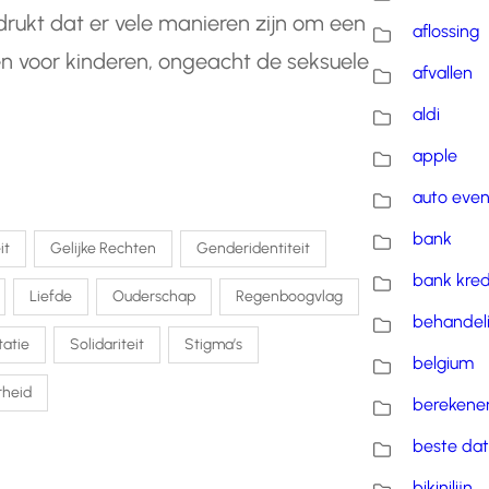
adrukt dat er vele manieren zijn om een
aflossing
en voor kinderen, ongeacht de seksuele
afvallen
aldi
apple
auto eve
bank
it
Gelijke Rechten
Genderidentiteit
bank kred
Liefde
Ouderschap
Regenboogvlag
behandel
tatie
Solidariteit
Stigma’s
belgium
rheid
berekene
beste dat
bikinilijn