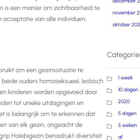
december 
 is een manier om zichtbaarheid te
november 2
n acceptatie van alle individuen,
oktober 20
Categori
ruikt om een gezinssituatie te
1 week
f beide ouders homoseksueel, lesbisch
10 dagen
unnen kinderen worden opgevoed door
2020
eiden tot unieke uitdagingen en
t is belangrijk om te erkennen dat
5 dagen
en van elk gezin, ongeacht de
5 weken
grip Holebigezin benadrukt diversiteit
af