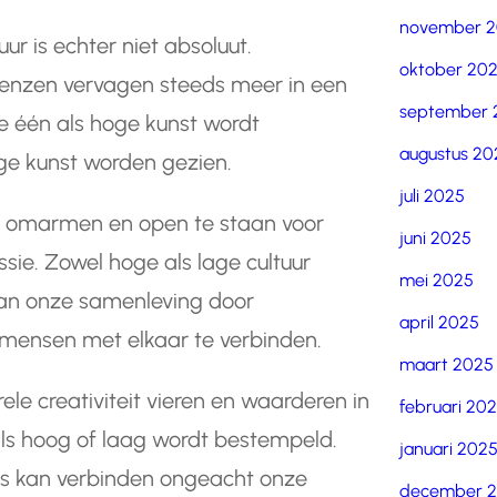
november 
ur is echter niet absoluut.
oktober 20
renzen vervagen steeds meer in een
september 
e één als hoge kunst wordt
augustus 20
age kunst worden gezien.
juli 2025
t te omarmen en open te staan voor
juni 2025
ssie. Zowel hoge als lage cultuur
mei 2025
van onze samenleving door
april 2025
 mensen met elkaar te verbinden.
maart 2025
le creativiteit vieren en waarderen in
februari 20
 als hoog of laag wordt bestempeld.
januari 202
ons kan verbinden ongeacht onze
december 