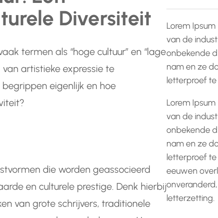
urele Diversiteit
Lorem Ipsum 
van de indust
vaak termen als “hoge cultuur” en “lage
onbekende dr
nam en ze do
van artistieke expressie te
letterproef t
begrippen eigenlijk en hoe
iteit?
Lorem Ipsum 
van de indust
onbekende dr
nam en ze do
letterproef te
nstvormen die worden geassocieerd
eeuwen overle
onveranderd,
aarde en culturele prestige. Denk hierbij
letterzetting.
en van grote schrijvers, traditionele