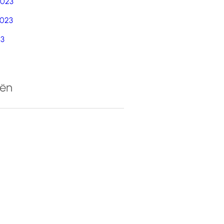
2023
023
23
eën