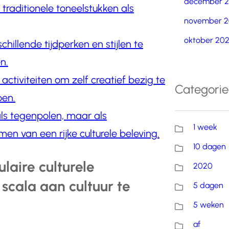
december 
 traditionele toneelstukken als
november 2
oktober 20
hillende tijdperken en stijlen te
n.
ctiviteiten om zelf creatief bezig te
Categori
oen.
als tegenpolen, maar als
1 week
en van een rijke culturele beleving.
10 dagen
laire culturele
2020
cala aan cultuur te
5 dagen
5 weken
af