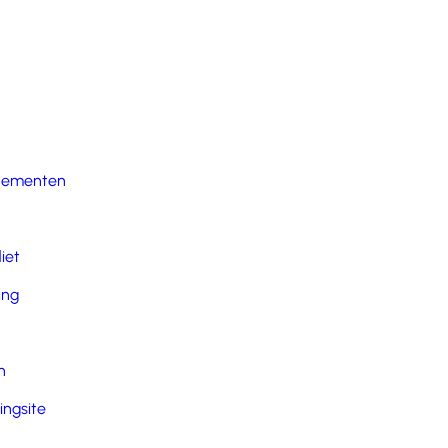
nementen
iet
ing
n
ingsite