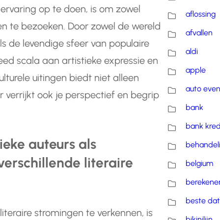
 ervaring op te doen, is om zowel
aflossing
en te bezoeken. Door zowel de wereld
afvallen
ls de levendige sfeer van populaire
aldi
ed scala aan artistieke expressie en
apple
ulturele uitingen biedt niet alleen
auto eve
 verrijkt ook je perspectief en begrip
bank
bank kred
eke auteurs als
behandel
rschillende literaire
belgium
berekene
beste dat
literaire stromingen te verkennen, is
bikinilijn