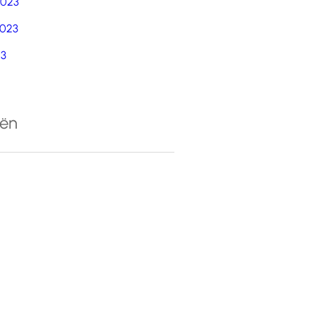
2023
023
23
eën