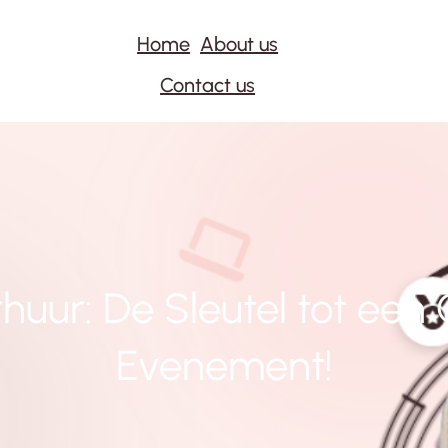
Home
About us
Contact us
rhuur: De Sleutel tot een
Evenement!