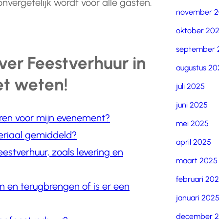
vergetelijk wordt voor alle gasten.
november 
oktober 20
september 
er Feestverhuur in
augustus 20
et weten!
juli 2025
juni 2025
ren voor mijn evenement?
mei 2025
eriaal gemiddeld?
april 2025
estverhuur, zoals levering en
maart 2025
februari 20
n en terugbrengen of is er een
januari 202
december 