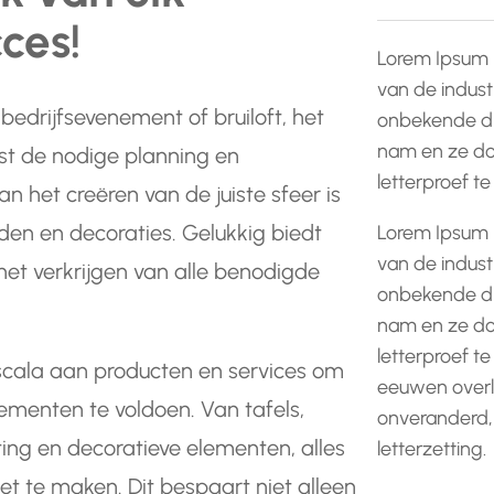
ces!
Lorem Ipsum 
van de indust
edrijfsevenement of bruiloft, het
onbekende dr
nam en ze do
st de nodige planning en
letterproef t
n het creëren van de juiste sfeer is
den en decoraties. Gelukkig biedt
Lorem Ipsum 
van de indust
het verkrijgen van alle benodigde
onbekende dr
nam en ze do
letterproef te
scala aan producten en services om
eeuwen overle
ementen te voldoen. Van tafels,
onveranderd,
ting en decoratieve elementen, alles
letterzetting.
 te maken. Dit bespaart niet alleen