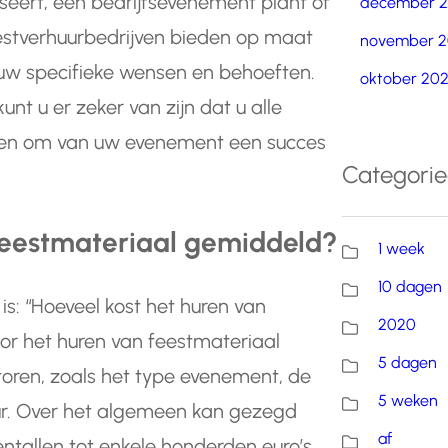
seert, een bedrijfsevenement plant of
december 
feestverhuurbedrijven bieden op maat
november 2
 uw specifieke wensen en behoeften.
oktober 20
nt u er zeker van zijn dat u alle
en om van uw evenement een succes
Categori
feestmateriaal gemiddeld?
1 week
10 dagen
is: “Hoeveel kost het huren van
2020
or het huren van feestmateriaal
5 dagen
ctoren, zoals het type evenement, de
5 weken
ur. Over het algemeen kan gezegd
af
entallen tot enkele honderden euro’s,