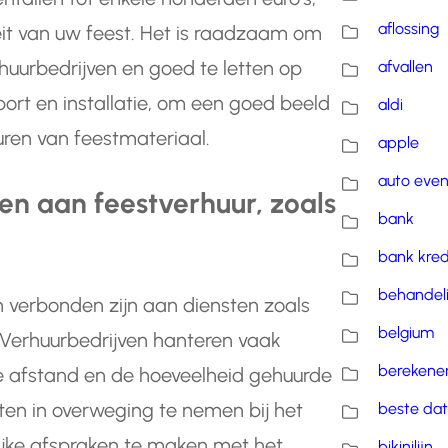
aflossing
it van uw feest. Het is raadzaam om
rhuurbedrijven en goed te letten op
afvallen
ort en installatie, om een goed beeld
aldi
huren van feestmateriaal.
apple
auto eve
en aan feestverhuur, zoals
bank
bank kred
behandel
en verbonden zijn aan diensten zoals
belgium
 Verhuurbedrijven hanteren vaak
berekene
 de afstand en de hoeveelheid gehuurde
ten in overweging te nemen bij het
beste dat
jke afspraken te maken met het
bikinilijn