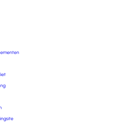
nementen
iet
ing
n
ingsite