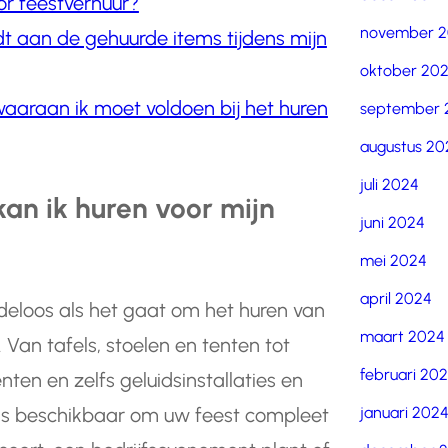
or feestverhuur?
november 
dt aan de gehuurde items tijdens mijn
oktober 20
 waaraan ik moet voldoen bij het huren
september 
augustus 20
juli 2024
an ik huren voor mijn
juni 2024
mei 2024
april 2024
ndeloos als het gaat om het huren van
maart 2024
an tafels, stoelen en tenten tot
februari 20
ten en zelfs geluidsinstallaties en
januari 202
tems beschikbaar om uw feest compleet