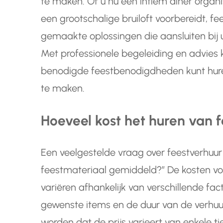
te maken. Of u nu een intiem diner organi
een grootschalige bruiloft voorbereidt, 
gemaakte oplossingen die aansluiten bij
Met professionele begeleiding en advies ku
benodigde feestbenodigdheden kunt hur
te maken.
Hoeveel kost het huren van 
Een veelgestelde vraag over feestverhuur 
feestmateriaal gemiddeld?” De kosten vo
variëren afhankelijk van verschillende fa
gewenste items en de duur van de verhu
worden dat de prijs varieert van enkele ti