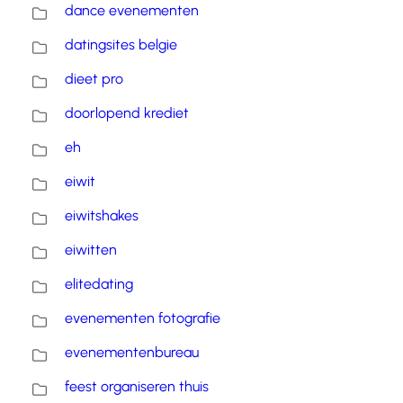
dance evenementen
datingsites belgie
dieet pro
doorlopend krediet
eh
eiwit
eiwitshakes
eiwitten
elitedating
evenementen fotografie
evenementenbureau
feest organiseren thuis